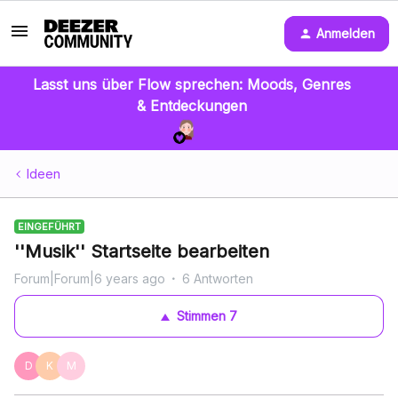
Anmelden
Lasst uns über Flow sprechen: Moods, Genres
& Entdeckungen
Ideen
EINGEFÜHRT
''Musik'' Startseite bearbeiten
Forum|Forum|6 years ago
6 Antworten
Stimmen
7
D
K
M