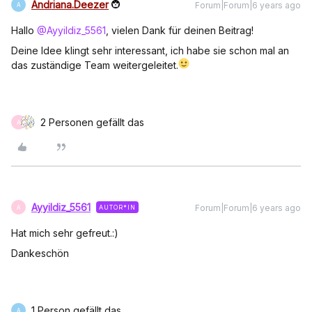
Andriana.Deezer
Forum|Forum|6 years ago
A
Hallo
@Ayyildiz_5561
, vielen Dank für deinen Beitrag!
Deine Idee klingt sehr interessant, ich habe sie schon mal an
das zuständige Team weitergeleitet.
2 Personen gefällt das
A
Ayyildiz_5561
Forum|Forum|6 years ago
AUTOR*IN
A
Hat mich sehr gefreut.:)
Dankeschön
1 Person gefällt das
A