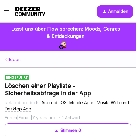
Anmelden
Lasst uns über Flow sprechen: Moods, Genres
& Entdeckungen
Ideen
EINGEFÜHRT
Löschen einer Playliste -
Sicherheitsabfrage in der App
Related products
:
Android
iOS
Mobile Apps
Musik
Web und
Desktop App
Forum|Forum|7 years ago
1 Antwort
Stimmen
0