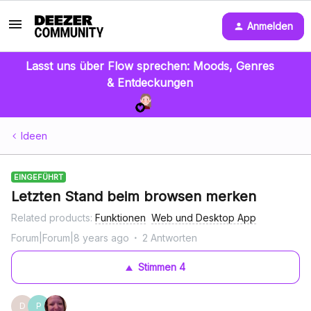
Anmelden
Lasst uns über Flow sprechen: Moods, Genres
& Entdeckungen
Ideen
EINGEFÜHRT
Letzten Stand beim browsen merken
Related products
:
Funktionen
Web und Desktop App
Forum|Forum|8 years ago
2 Antworten
Stimmen
4
D
P