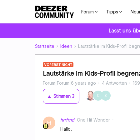
Forum
Tipps
Neui
Lasst uns üb
Startseite
Ideen
Lautstärke im Kids-Profil beg
VORERST NICHT
Lautstärke im Kids-Profil begren
Forum|Forum|6 years ago
4 Antworten
169
C
S
Stimmen
3
hrrfrnd
One Hit Wonder
H
Hallo,