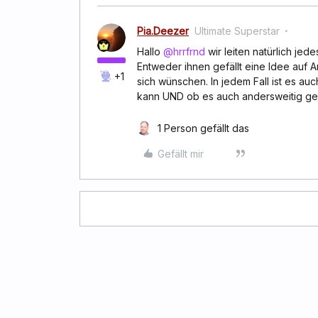
Pia.Deezer
Ultimate Superstar
Hallo
@hrrfrnd
wir leiten natürlich je
Entweder ihnen gefällt eine Idee auf 
+1
sich wünschen. In jedem Fall ist es a
kann UND ob es auch andersweitig ge
1 Person gefällt das
Gefällt mir