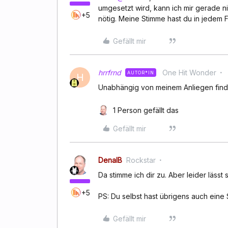
umgesetzt wird, kann ich mir gerade ni
+5
nötig. Meine Stimme hast du in jedem Fa
Gefällt mir
hrrfrnd
One Hit Wonder
AUTOR*IN
H
Unabhängig von meinem Anliegen finde
1 Person gefällt das
Gefällt mir
DenalB
Rockstar
Da stimme ich dir zu. Aber leider lässt 
+5
PS: Du selbst hast übrigens auch eine
Gefällt mir