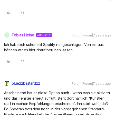
Tobias Heine
Forum|Forum|7 years ago
AUTOR*IN
T
Ich hab mich schon mit Spotify rumgeschlagen. Von mir aus
können wir es hier drauf beruhen lassen
bluezzbastardzz
Forum|Forum|7 years ago
Anscheinend hat er diese Option auch - wenn man sie aktiviert
und das Fenster erneut aufruft, steht dort nämlich "Künstler
darf in meinen Empfehlungen erscheinen". Ihn stört wohl, daß
Ed Sheeran trotzdem noch in der vorgegebenen Standard-
Playliste nach Neustart der App im Player unten als erstes