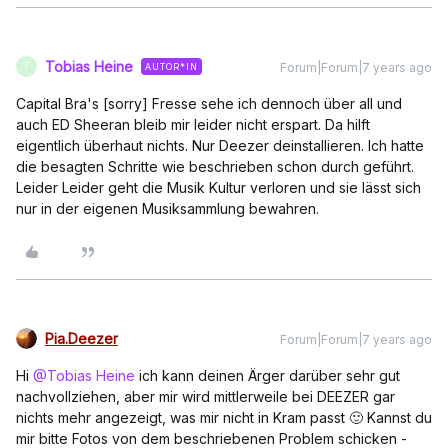
Tobias Heine
Forum|Forum|7 years ago
AUTOR*IN
T
Capital Bra's [sorry] Fresse sehe ich dennoch über all und
auch ED Sheeran bleib mir leider nicht erspart. Da hilft
eigentlich überhaut nichts. Nur Deezer deinstallieren. Ich hatte
die besagten Schritte wie beschrieben schon durch geführt.
Leider Leider geht die Musik Kultur verloren und sie lässt sich
nur in der eigenen Musiksammlung bewahren.
Pia.Deezer
Forum|Forum|7 years ago
Hi
@Tobias Heine
ich kann deinen Ärger darüber sehr gut
nachvollziehen, aber mir wird mittlerweile bei DEEZER gar
nichts mehr angezeigt, was mir nicht in Kram passt 🙂 Kannst du
mir bitte Fotos von dem beschriebenen Problem schicken -