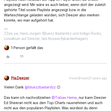
angezeigt wird. Mir wäre es auch lieber, wenn dort der zuletzt
gehörte Titel sowie Playliste angezeigt bzw. in die
Warteschlange geladen würden, sich Deezer also merken
könnte, wo man aufgehört hat.
ZZee ya, Hans-Jürgen (Bluezz Bastardzz und Indigo Rocks,
Livealbum auf Deezer, last.fm/user/hjbardenhagen)
1 Person gefällt das
Pia.Deezer
Forum|Forum|7 years ago
Vielen Dank
@bluezzbastardzz
🙂
Das kann ich nachvollziehen
@Tobias Heine
, nur kann Deezer
Ed Sheeran nicht aus den Top-Charts rausnehmen und auch
nicht aus den populären Playlisten. Was würdest du denn