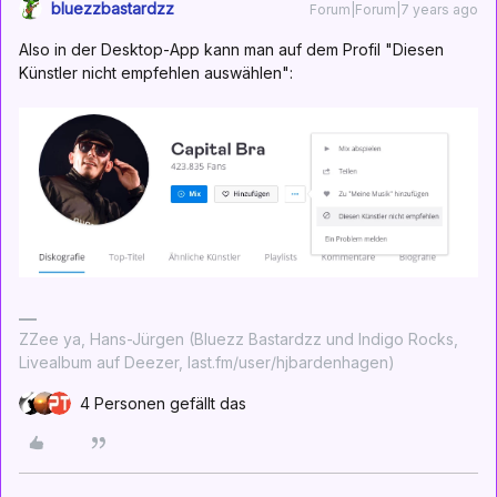
bluezzbastardzz
Forum|Forum|7 years ago
Also in der Desktop-App kann man auf dem Profil "Diesen
Künstler nicht empfehlen auswählen":
ZZee ya, Hans-Jürgen (Bluezz Bastardzz und Indigo Rocks,
Livealbum auf Deezer, last.fm/user/hjbardenhagen)
4 Personen gefällt das