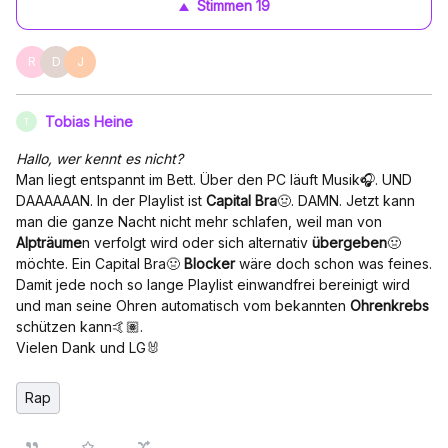
Stimmen
19
R
D
J
Tobias Heine
T
Hallo, wer kennt es nicht?
Man liegt entspannt im Bett. Über den PC läuft Musik🎧. UND
DAAAAAAN. In der Playlist ist
Capital Bra
🤢. DAMN. Jetzt kann
man die ganze Nacht nicht mehr schlafen, weil man von
Alpträume
n verfolgt wird oder sich alternativ
übergeben
🤢
möchte. Ein Capital Bra🤢
Blocker
wäre doch schon was feines.
Damit jede noch so lange Playlist einwandfrei bereinigt wird
und man seine Ohren automatisch vom bekannten
Ohrenkrebs
schützen kann🤙🏽.
Vielen Dank und LG🐰
Rap