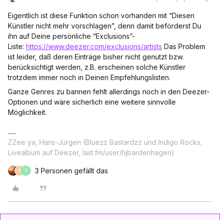
Eigentlich ist diese Funktion schon vorhanden mit “Diesen
Künstler nicht mehr vorschlagen”, denn damit beförderst Du
ihn auf Deine persönliche “Exclusions”-
Liste:
https://www.deezer.com/exclusions/artists
Das Problem
ist leider, daß deren Einträge bisher nicht genutzt bzw.
berücksichtigt werden, z.B. erscheinen solche Künstler
trotzdem immer noch in Deinen Empfehlungslisten.
Ganze Genres zu bannen fehlt allerdings noch in den Deezer-
Optionen und wäre sicherlich eine weitere sinnvolle
Möglichkeit.
ZZee ya, Hans-Jürgen (Bluezz Bastardzz und Indigo Rocks,
Livealbum auf Deezer, last.fm/user/hjbardenhagen)
3 Personen gefällt das
R
S