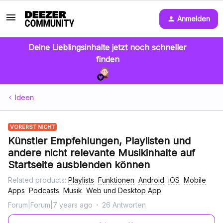
Anmelden
Deine Lieblingsinhalte jetzt noch schneller
finden
Ideen
VORERST NICHT
Künstler Empfehlungen, Playlisten und
andere nicht relevante Musikinhalte auf
Startseite ausblenden können
Related products
:
Playlists
Funktionen
Android
iOS
Mobile
Apps
Podcasts
Musik
Web und Desktop App
Forum|Forum|7 years ago
26 Antworten