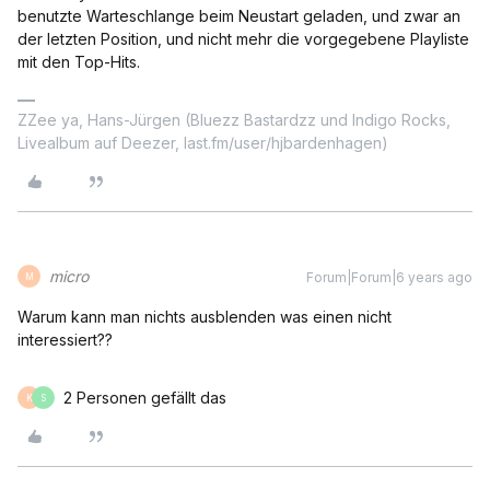
benutzte Warteschlange beim Neustart geladen, und zwar an
der letzten Position, und nicht mehr die vorgegebene Playliste
mit den Top-Hits.
ZZee ya, Hans-Jürgen (Bluezz Bastardzz und Indigo Rocks,
Livealbum auf Deezer, last.fm/user/hjbardenhagen)
micro
Forum|Forum|6 years ago
M
Warum kann man nichts ausblenden was einen nicht
interessiert??
2 Personen gefällt das
K
S