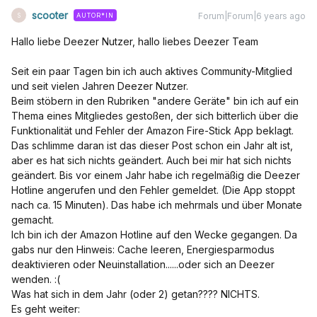
scooter
Forum|Forum|6 years ago
AUTOR*IN
S
Hallo liebe Deezer Nutzer, hallo liebes Deezer Team
Seit ein paar Tagen bin ich auch aktives Community-Mitglied
und seit vielen Jahren Deezer Nutzer.
Beim stöbern in den Rubriken "andere Geräte" bin ich auf ein
Thema eines Mitgliedes gestoßen, der sich bitterlich über die
Funktionalität und Fehler der Amazon Fire-Stick App beklagt.
Das schlimme daran ist das dieser Post schon ein Jahr alt ist,
aber es hat sich nichts geändert. Auch bei mir hat sich nichts
geändert. Bis vor einem Jahr habe ich regelmäßig die Deezer
Hotline angerufen und den Fehler gemeldet. (Die App stoppt
nach ca. 15 Minuten). Das habe ich mehrmals und über Monate
gemacht.
Ich bin ich der Amazon Hotline auf den Wecke gegangen. Da
gabs nur den Hinweis: Cache leeren, Energiesparmodus
deaktivieren oder Neuinstallation......oder sich an Deezer
wenden. :(
Was hat sich in dem Jahr (oder 2) getan???? NICHTS.
Es geht weiter: