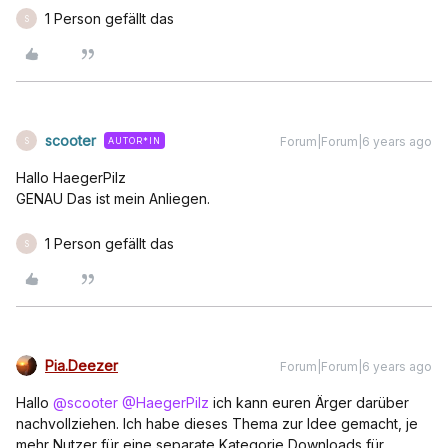
1 Person gefällt das
S
scooter
Forum|Forum|6 years ago
AUTOR*IN
S
Hallo HaegerPilz
GENAU Das ist mein Anliegen.
1 Person gefällt das
S
Pia.Deezer
Forum|Forum|6 years ago
Hallo
@scooter
@HaegerPilz
ich kann euren Ärger darüber
nachvollziehen. Ich habe dieses Thema zur Idee gemacht, je
mehr Nutzer für eine separate Kategorie Downloads für