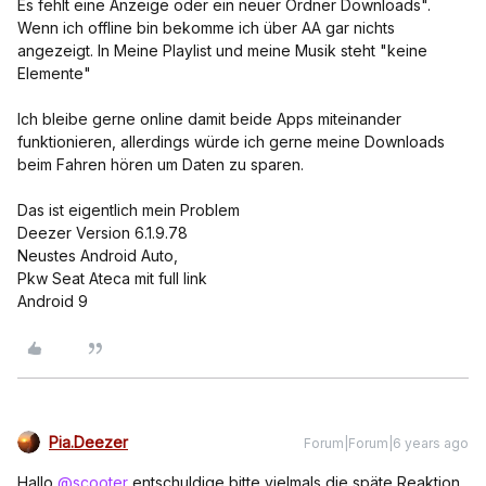
Es fehlt eine Anzeige oder ein neuer Ordner Downloads".
Wenn ich offline bin bekomme ich über AA gar nichts
angezeigt. In Meine Playlist und meine Musik steht "keine
Elemente"
Ich bleibe gerne online damit beide Apps miteinander
funktionieren, allerdings würde ich gerne meine Downloads
beim Fahren hören um Daten zu sparen.
Das ist eigentlich mein Problem
Deezer Version 6.1.9.78
Neustes Android Auto,
Pkw Seat Ateca mit full link
Android 9
Pia.Deezer
Forum|Forum|6 years ago
Hallo
@scooter
entschuldige bitte vielmals die späte Reaktion.