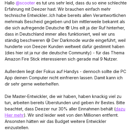
Hallo
@scooter
es tut uns sehr leid, dass du so eine schlechte
Erfahrung mit Deezer hast. Wir brauchen einfach mehr
technische Entwickler...Ich habe bereits allen Verantwortlichen
mehrmals Bescheid gegeben und bin mittlerweile bekannt als
die sich aufregende Deutsche 🙈 Uns eilt ja der Ruf hinterher,
dass in Deutschland immer alles funktioniert, weil wir uns
ständig beschweren 😅 Der Darkmode wurde eingeführt, weil
hunderte von Deezer Kunden weltweit dafür gestimmt haben
(dies hier ist ja nur die deutsche Community) - für das Thema
Amazon Fire Stick interessieren sich gerade mal 9 Nutzer.
Außerdem liegt der Fokus auf Handys - dennoch sollte die PC
App deinen Computer nicht einfrieren lassen. Damit kann ich
dir sehr gerne weiterhelfen.
Die Master-Entwickler, die wir haben, haben knackig viel zu
tun, arbeiten bereits Überstunden und geben ihr Bestes. Bitte
beachtet, dass Deezer nur 30% aller Einnahmen behält (
dazu
Hier mehr
). Wir sind leider weit von den Millionen entfernt.
Ansonsten hätten wir das Budget weitere Entwickler
einzustellen.