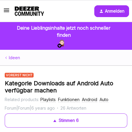
Anmelden
Deine Lieblingsinhalte jetzt noch schneller
finden
Ideen
VORERST NICHT
Kategorie Downloads auf Android Auto
verfügbar machen
Related products
:
Playlists
Funktionen
Android
Auto
Forum|Forum|6 years ago
26 Antworten
Stimmen
6