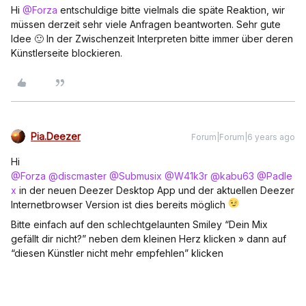
Hi
@Forza
entschuldige bitte vielmals die späte Reaktion, wir
müssen derzeit sehr viele Anfragen beantworten. Sehr gute
Idee 🙂 In der Zwischenzeit Interpreten bitte immer über deren
Künstlerseite blockieren.
Pia.Deezer
Forum|Forum|6 years ago
Hi
@Forza
@discmaster
@Submusix
@W41k3r
@kabu63
@Padle
x
in der neuen Deezer Desktop App und der aktuellen Deezer
Internetbrowser Version ist dies bereits möglich
Bitte einfach auf den schlechtgelaunten Smiley “Dein Mix
gefällt dir nicht?” neben dem kleinen Herz klicken » dann auf
“diesen Künstler nicht mehr empfehlen” klicken