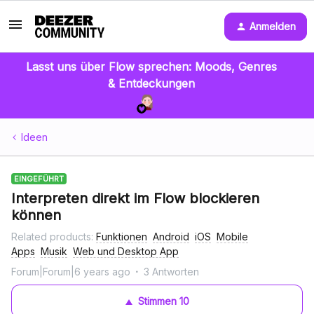
Anmelden
Lasst uns über Flow sprechen: Moods, Genres
& Entdeckungen
Ideen
EINGEFÜHRT
Interpreten direkt im Flow blockieren
können
Related products
:
Funktionen
Android
iOS
Mobile
Apps
Musik
Web und Desktop App
Forum|Forum|6 years ago
3 Antworten
Stimmen
10