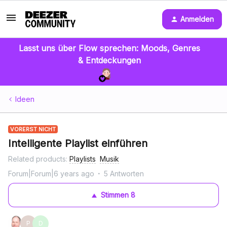
Anmelden
Lasst uns über Flow sprechen: Moods, Genres
& Entdeckungen
Ideen
VORERST NICHT
Intelligente Playlist einführen
Related products
:
Playlists
Musik
Forum|Forum|6 years ago
5 Antworten
Stimmen
8
P
D