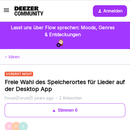
Anmelden
Lasst uns über Flow sprechen: Moods, Genres
& Entdeckungen
Ideen
VORERST NICHT
Freie Wahl des Speicherortes für Lieder auf
der Desktop App
Forum|Forum|5 years ago
2 Antworten
Stimmen
6
R
K
E