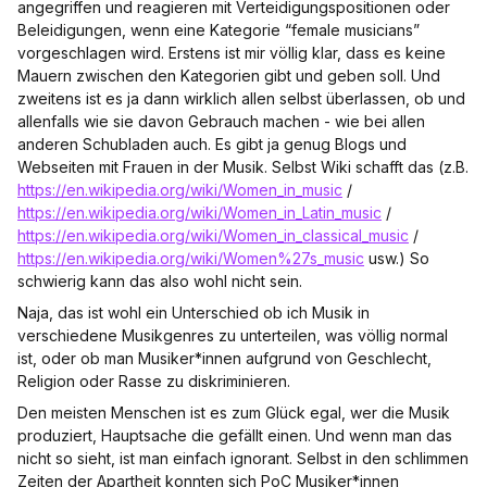
angegriffen und reagieren mit Verteidigungspositionen oder
Beleidigungen, wenn eine Kategorie “female musicians”
vorgeschlagen wird. Erstens ist mir völlig klar, dass es keine
Mauern zwischen den Kategorien gibt und geben soll. Und
zweitens ist es ja dann wirklich allen selbst überlassen, ob und
allenfalls wie sie davon Gebrauch machen - wie bei allen
anderen Schubladen auch. Es gibt ja genug Blogs und
Webseiten mit Frauen in der Musik. Selbst Wiki schafft das (z.B.
https://en.wikipedia.org/wiki/Women_in_music
/
https://en.wikipedia.org/wiki/Women_in_Latin_music
/
https://en.wikipedia.org/wiki/Women_in_classical_music
/
https://en.wikipedia.org/wiki/Women%27s_music
usw.) So
schwierig kann das also wohl nicht sein.
Naja, das ist wohl ein Unterschied ob ich Musik in
verschiedene Musikgenres zu unterteilen, was völlig normal
ist, oder ob man Musiker*innen aufgrund von Geschlecht,
Religion oder Rasse zu diskriminieren.
Den meisten Menschen ist es zum Glück egal, wer die Musik
produziert, Hauptsache die gefällt einen. Und wenn man das
nicht so sieht, ist man einfach ignorant. Selbst in den schlimmen
Zeiten der Apartheit konnten sich PoC Musiker*innen