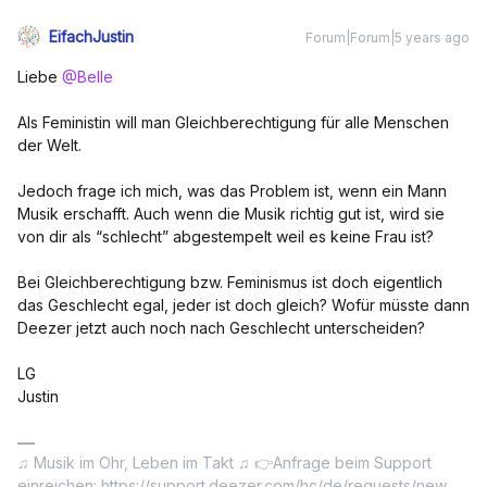
EifachJustin
Forum|Forum|5 years ago
Liebe
@Belle
Als Feministin will man Gleichberechtigung für alle Menschen
der Welt.
Jedoch frage ich mich, was das Problem ist, wenn ein Mann
Musik erschafft. Auch wenn die Musik richtig gut ist, wird sie
von dir als “schlecht” abgestempelt weil es keine Frau ist?
Bei Gleichberechtigung bzw. Feminismus ist doch eigentlich
das Geschlecht egal, jeder ist doch gleich? Wofür müsste dann
Deezer jetzt auch noch nach Geschlecht unterscheiden?
LG
Justin
♫ Musik im Ohr, Leben im Takt ♫ 👉Anfrage beim Support
einreichen: https://support.deezer.com/hc/de/requests/new