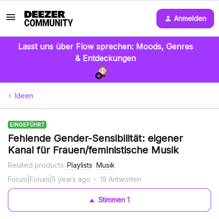
Anmelden
Lasst uns über Flow sprechen: Moods, Genres
& Entdeckungen
Ideen
EINGEFÜHRT
Fehlende Gender-Sensibilität: eigener
Kanal für Frauen/feministische Musik
Related products
:
Playlists
Musik
Forum|Forum|5 years ago
19 Antworten
Stimmen
1