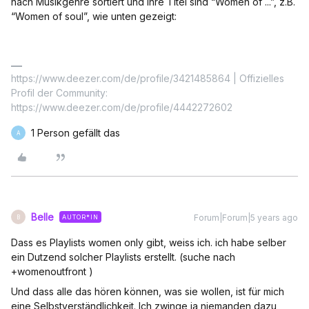
nach Musikgenre sortiert und ihre Titel sind “Women of ...”, z.B.
“Women of soul”, wie unten gezeigt:
https://www.deezer.com/de/profile/3421485864 | Offizielles
Profil der Community:
https://www.deezer.com/de/profile/4442272602
1 Person gefällt das
A
Belle
Forum|Forum|5 years ago
AUTOR*IN
B
Dass es Playlists women only gibt, weiss ich. ich habe selber
ein Dutzend solcher Playlists erstellt. (suche nach
+womenoutfront )
Und dass alle das hören können, was sie wollen, ist für mich
eine Selbstverständlichkeit. Ich zwinge ja niemanden dazu,