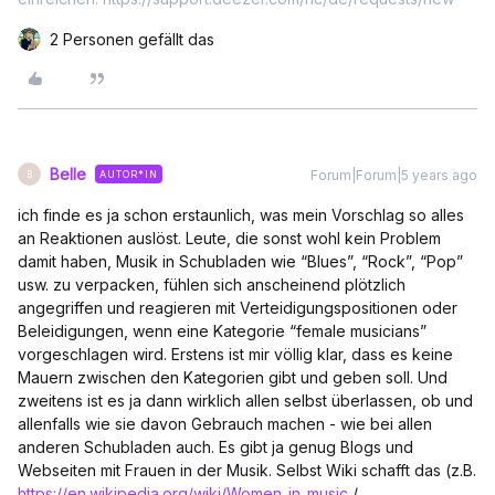
2 Personen gefällt das
Belle
Forum|Forum|5 years ago
AUTOR*IN
B
ich finde es ja schon erstaunlich, was mein Vorschlag so alles
an Reaktionen auslöst. Leute, die sonst wohl kein Problem
damit haben, Musik in Schubladen wie “Blues”, “Rock”, “Pop”
usw. zu verpacken, fühlen sich anscheinend plötzlich
angegriffen und reagieren mit Verteidigungspositionen oder
Beleidigungen, wenn eine Kategorie “female musicians”
vorgeschlagen wird. Erstens ist mir völlig klar, dass es keine
Mauern zwischen den Kategorien gibt und geben soll. Und
zweitens ist es ja dann wirklich allen selbst überlassen, ob und
allenfalls wie sie davon Gebrauch machen - wie bei allen
anderen Schubladen auch. Es gibt ja genug Blogs und
Webseiten mit Frauen in der Musik. Selbst Wiki schafft das (z.B.
https://en.wikipedia.org/wiki/Women_in_music
/