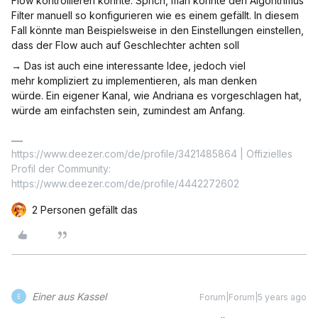
Flow kontrollieren könnte. Sprich, man könnte den Algorithmus
Filter manuell so konfigurieren wie es einem gefällt. In diesem
Fall könnte man Beispielsweise in den Einstellungen einstellen,
dass der Flow auch auf Geschlechter achten soll
→ Das ist auch eine interessante Idee, jedoch viel
mehr kompliziert zu implementieren, als man denken
würde. Ein eigener Kanal, wie Andriana es vorgeschlagen hat,
würde am einfachsten sein, zumindest am Anfang.
https://www.deezer.com/de/profile/3421485864 | Offizielles
Profil der Community:
https://www.deezer.com/de/profile/4442272602
2 Personen gefällt das
Einer aus Kassel
Forum|Forum|5 years ago
E