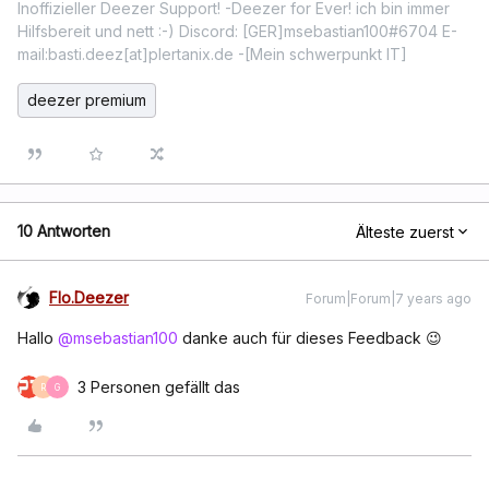
Inoffizieller Deezer Support! -Deezer for Ever! ich bin immer
Hilfsbereit und nett :-) Discord: [GER]msebastian100#6704 E-
mail:basti.deez[at]plertanix.de -[Mein schwerpunkt IT]
deezer premium
10 Antworten
Älteste zuerst
Flo.Deezer
Forum|Forum|7 years ago
Hallo
@msebastian100
danke auch für dieses Feedback 😉
3 Personen gefällt das
R
G