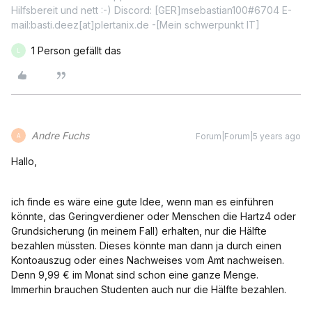
Hilfsbereit und nett :-) Discord: [GER]msebastian100#6704 E-
mail:basti.deez[at]plertanix.de -[Mein schwerpunkt IT]
1 Person gefällt das
L
Andre Fuchs
Forum|Forum|5 years ago
A
Hallo,
ich finde es wäre eine gute Idee, wenn man es einführen
könnte, das Geringverdiener oder Menschen die Hartz4 oder
Grundsicherung (in meinem Fall) erhalten, nur die Hälfte
bezahlen müssten. Dieses könnte man dann ja durch einen
Kontoauszug oder eines Nachweises vom Amt nachweisen.
Denn 9,99 € im Monat sind schon eine ganze Menge.
Immerhin brauchen Studenten auch nur die Hälfte bezahlen.