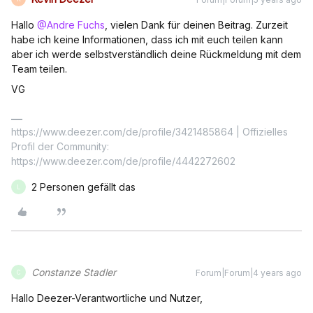
Hallo
@Andre Fuchs
, vielen Dank für deinen Beitrag. Zurzeit
habe ich keine Informationen, dass ich mit euch teilen kann
aber ich werde selbstverständlich deine Rückmeldung mit dem
Team teilen.
VG
https://www.deezer.com/de/profile/3421485864 | Offizielles
Profil der Community:
https://www.deezer.com/de/profile/4442272602
2 Personen gefällt das
L
Constanze Stadler
Forum|Forum|4 years ago
C
Hallo Deezer-Verantwortliche und Nutzer,