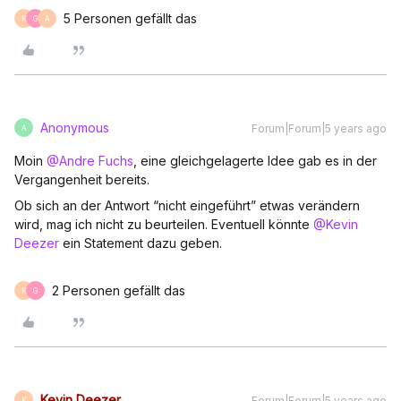
5 Personen gefällt das
K
G
A
Anonymous
Forum|Forum|5 years ago
A
Moin
@Andre Fuchs
, eine gleichgelagerte Idee gab es in der
Vergangenheit bereits.
Ob sich an der Antwort “nicht eingeführt” etwas verändern
wird, mag ich nicht zu beurteilen. Eventuell könnte
@Kevin
Deezer
ein Statement dazu geben.
2 Personen gefällt das
K
G
Kevin Deezer
Forum|Forum|5 years ago
K