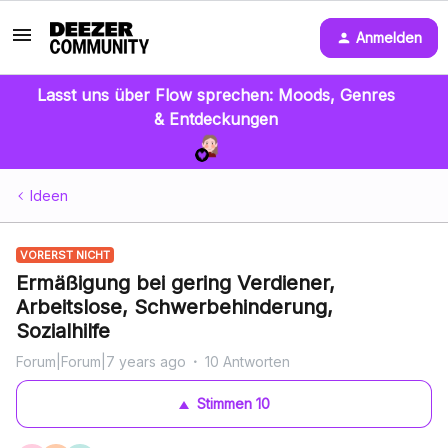
Anmelden
Lasst uns über Flow sprechen: Moods, Genres
& Entdeckungen
Ideen
VORERST NICHT
Ermäßigung bei gering Verdiener,
Arbeitslose, Schwerbehinderung,
Sozialhilfe
Forum|Forum|7 years ago
10 Antworten
Stimmen
10