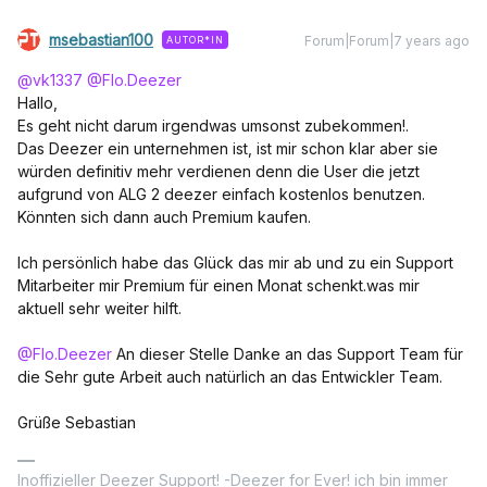
msebastian100
Forum|Forum|7 years ago
AUTOR*IN
@vk1337
@Flo.Deezer
Hallo,
Es geht nicht darum irgendwas umsonst zubekommen!.
Das Deezer ein unternehmen ist, ist mir schon klar aber sie
würden definitiv mehr verdienen denn die User die jetzt
aufgrund von ALG 2 deezer einfach kostenlos benutzen.
Könnten sich dann auch Premium kaufen.
Ich persönlich habe das Glück das mir ab und zu ein Support
Mitarbeiter mir Premium für einen Monat schenkt.was mir
aktuell sehr weiter hilft.
@Flo.Deezer
An dieser Stelle Danke an das Support Team für
die Sehr gute Arbeit auch natürlich an das Entwickler Team.
Grüße Sebastian
Inoffizieller Deezer Support! -Deezer for Ever! ich bin immer