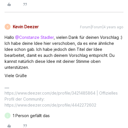
Kevin Deezer
Forum|Forum|4 years ago
K
Hallo
@Constanze Stadler
, vielen Dank für deinen Vorschlag :)
Ich habe deine Idee hier verschoben, da es eine ähnliche
Idee schon gab. Ich habe jedoch den Titel der Idee
bearbeitet, damit es auch deinem Vorschlag entspricht. Du
kannst natürlich diese Idee mit deiner Stimme oben
unterstützen.
Viele Grüße
https://www.deezer.com/de/profile/3421485864 | Offizielles
Profil der Community:
https://www.deezer.com/de/profile/4442272602
1 Person gefällt das
L