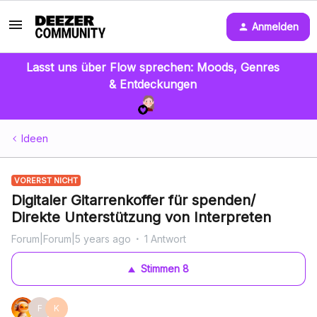
Anmelden
Lasst uns über Flow sprechen: Moods, Genres
& Entdeckungen
Ideen
VORERST NICHT
Digitaler Gitarrenkoffer für spenden/
Direkte Unterstützung von Interpreten
Forum|Forum|5 years ago
1 Antwort
Stimmen
8
F
K