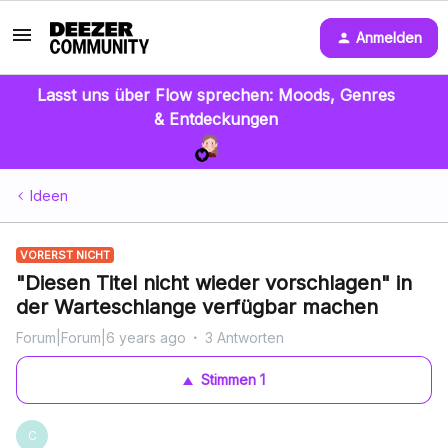
Anmelden
Lasst uns über Flow sprechen: Moods, Genres
& Entdeckungen
Ideen
VORERST NICHT
"Diesen Titel nicht wieder vorschlagen" in
der Warteschlange verfügbar machen
Forum|Forum|6 years ago
3 Antworten
Stimmen
1
C