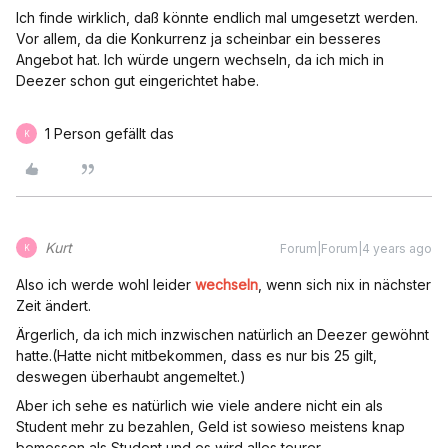
Ich finde wirklich, daß könnte endlich mal umgesetzt werden.
Vor allem, da die Konkurrenz ja scheinbar ein besseres
Angebot hat. Ich würde ungern wechseln, da ich mich in
Deezer schon gut eingerichtet habe.
1 Person gefällt das
K
Kurt
Forum|Forum|4 years ago
K
Also ich werde wohl leider
wechseln
, wenn sich nix in nächster
Zeit ändert.
Ärgerlich, da ich mich inzwischen natürlich an Deezer gewöhnt
hatte.(Hatte nicht mitbekommen, dass es nur bis 25 gilt,
deswegen überhaubt angemeltet.)
Aber ich sehe es natürlich wie viele andere nicht ein als
Student mehr zu bezahlen, Geld ist sowieso meistens knap
bemessen als Student und es wird alles teurer.