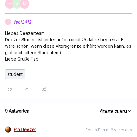
F
A
M
fabi2412
F
Liebes Deezerteam
Deezer Student ist leider auf maximal 25 Jahre begrenzt. Es
wäre schön, wenn diese Altersgrenze erhöht werden kann, es
gibt auch ältere Studenten:)
Liebe Grüße Fabi
student
9 Antworten
Älteste zuerst
Pia.Deezer
Forum|Forum|6 years ago