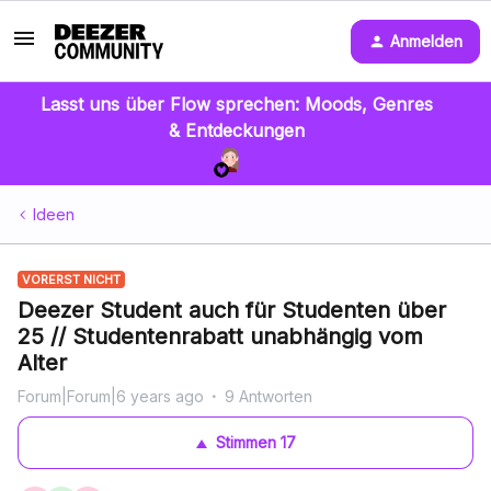
Anmelden
Lasst uns über Flow sprechen: Moods, Genres
& Entdeckungen
Ideen
VORERST NICHT
Deezer Student auch für Studenten über
25 // Studentenrabatt unabhängig vom
Alter
Forum|Forum|6 years ago
9 Antworten
Stimmen
17