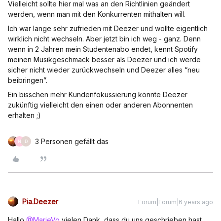
Vielleicht sollte hier mal was an den Richtlinien geändert
werden, wenn man mit den Konkurrenten mithalten will.
Ich war lange sehr zufrieden mit Deezer und wollte eigentlich
wirklich nicht wechseln. Aber jetzt bin ich weg - ganz. Denn
wenn in 2 Jahren mein Studentenabo endet, kennt Spotify
meinen Musikgeschmack besser als Deezer und ich werde
sicher nicht wieder zurückwechseln und Deezer alles “neu
beibringen”.
Ein bisschen mehr Kundenfokussierung könnte Deezer
zukünftig vielleicht den einen oder anderen Abonnenten
erhalten ;)
3 Personen gefällt das
N
D
Pia.Deezer
Forum|Forum|6 years ago
Hallo
@MarieVo
vielen Dank, dass du uns geschrieben hast.