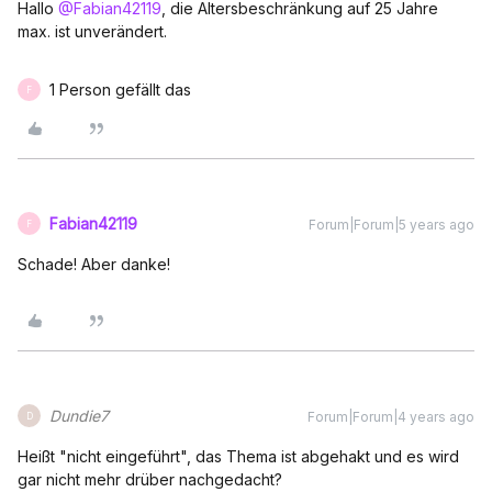
Hallo
@Fabian42119
, die Altersbeschränkung auf 25 Jahre
max. ist unverändert.
1 Person gefällt das
F
Fabian42119
Forum|Forum|5 years ago
F
Schade! Aber danke!
Dundie7
Forum|Forum|4 years ago
D
Heißt "nicht eingeführt", das Thema ist abgehakt und es wird
gar nicht mehr drüber nachgedacht?