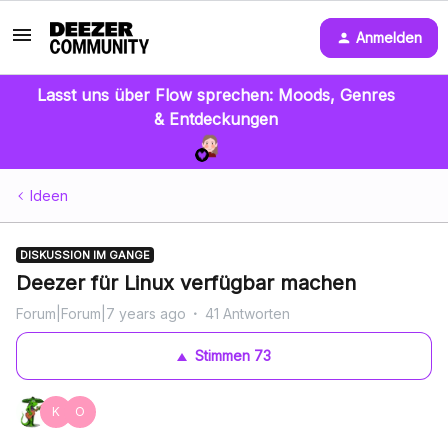
Anmelden
Lasst uns über Flow sprechen: Moods, Genres
& Entdeckungen
Ideen
DISKUSSION IM GANGE
Deezer für Linux verfügbar machen
Forum|Forum|7 years ago
41 Antworten
Stimmen
73
K
O