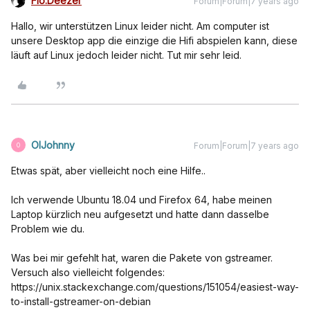
Flo.Deezer
Forum|Forum|7 years ago
Hallo, wir unterstützen Linux leider nicht. Am computer ist
unsere Desktop app die einzige die Hifi abspielen kann, diese
läuft auf Linux jedoch leider nicht. Tut mir sehr leid.
OlJohnny
Forum|Forum|7 years ago
O
Etwas spät, aber vielleicht noch eine Hilfe..
Ich verwende Ubuntu 18.04 und Firefox 64, habe meinen
Laptop kürzlich neu aufgesetzt und hatte dann dasselbe
Problem wie du.
Was bei mir gefehlt hat, waren die Pakete von gstreamer.
Versuch also vielleicht folgendes:
https://unix.stackexchange.com/questions/151054/easiest-way-
to-install-gstreamer-on-debian