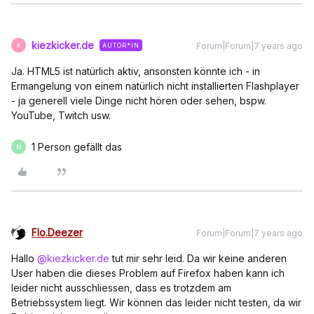
kiezkicker.de
Forum|Forum|7 years ago
AUTOR*IN
K
Ja. HTML5 ist natürlich aktiv, ansonsten könnte ich - in
Ermangelung von einem natürlich nicht installierten Flashplayer
- ja generell viele Dinge nicht hören oder sehen, bspw.
YouTube, Twitch usw.
1 Person gefällt das
M
Flo.Deezer
Forum|Forum|7 years ago
Hallo
@kiezkicker.de
tut mir sehr leid. Da wir keine anderen
User haben die dieses Problem auf Firefox haben kann ich
leider nicht ausschliessen, dass es trotzdem am
Betriebssystem liegt. Wir können das leider nicht testen, da wir