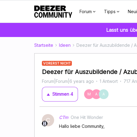
Forum
Tipps
Neui
Lasst uns üb
Startseite
Ideen
Deezer für Auszubildende / A
VORERST NICHT
Deezer für Auszubildende / Azub
Forum|Forum|6 years ago
1 Antwort
717 An
Stimmen
4
M
A
A
CTm
One Hit Wonder
C
Hallo liebe Community,