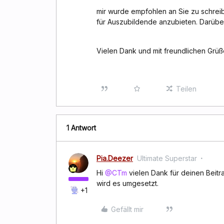
mir wurde empfohlen an Sie zu schrei
für Auszubildende anzubieten. Darübe
Vielen Dank und mit freundlichen Grü
Teilen
1 Antwort
Pia.Deezer
Ultimate Superstar
Hi
@CTm
vielen Dank für deinen Beit
wird es umgesetzt.
+1
Gefällt mir