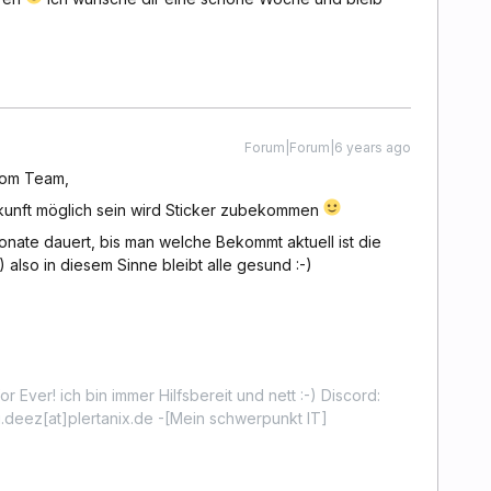
Forum|Forum|6 years ago
vom Team,
ukunft möglich sein wird Sticker zubekommen
nate dauert, bis man welche Bekommt aktuell ist die
) also in diesem Sinne bleibt alle gesund :-)
r Ever! ich bin immer Hilfsbereit und nett :-) Discord:
.deez[at]plertanix.de -[Mein schwerpunkt IT]