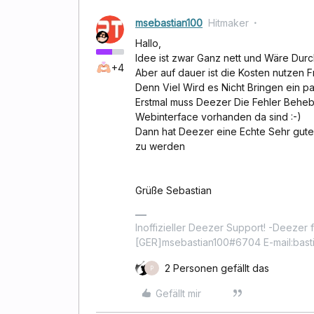
msebastian100
Hitmaker
Hallo,
Idee ist zwar Ganz nett und Wäre Durch
+4
Aber auf dauer ist die Kosten nutzen F
Denn Viel Wird es Nicht Bringen ein p
Erstmal muss Deezer Die Fehler Beheb
Webinterface vorhanden da sind :-)
Dann hat Deezer eine Echte Sehr gute
zu werden
Grüße Sebastian
Inoffizieller Deezer Support! -Deezer fo
[GER]msebastian100#6704 E-mail:basti
2 Personen gefällt das
P
Gefällt mir