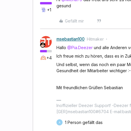
gesund
+1
Gefällt mir
msebastian100
Hitmaker
Hallo
@Pia.Deezer
und alle Anderen 
Ich freue mich zu hören, dass es in Z
+4
Und selbst, wenn das noch ein paar Mo
Gesundheit der Mitarbeiter wichtiger :-
Mit freundlichen Grüßen Sebastian
Inoffizieller Deezer Support! -Deezer fo
[GER]msebastian100#6704 E-mail:basti
1 Person gefällt das
A