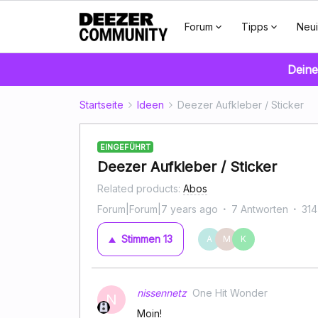
Forum
Tipps
Neui
Deine
Startseite
Ideen
Deezer Aufkleber / Sticker
EINGEFÜHRT
Deezer Aufkleber / Sticker
Related products
:
Abos
Forum|Forum|7 years ago
7 Antworten
314
Stimmen
13
A
M
K
nissennetz
One Hit Wonder
N
Moin!