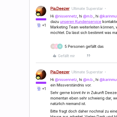
Pia.Deezer
Ultimate Superstar
Hi
@nissennetz
, hi
@m.b.
, hi
@karinmu
dazu
unseren Kundenservice
kontakti
+1
Marketing Team weiterleiten können, 
möchtet. Da lässt sich bestimmt was 
5 Personen gefällt das
M
N
M
Gefällt mir
Pia.Deezer
Ultimate Superstar
Hi
@nissennetz
, hi
@m.b.
, hi
@karinmu
ein Missverständnis vor.
+1
Sehr gerne könnt ihr in Zukunft Deezer 
momentan eben sehr schwierig dar, wei
natürlich niemand ist.
Bitte fragt doch daher nochmal zu ei
Hause aus arbeitet. Vielen Dank und 