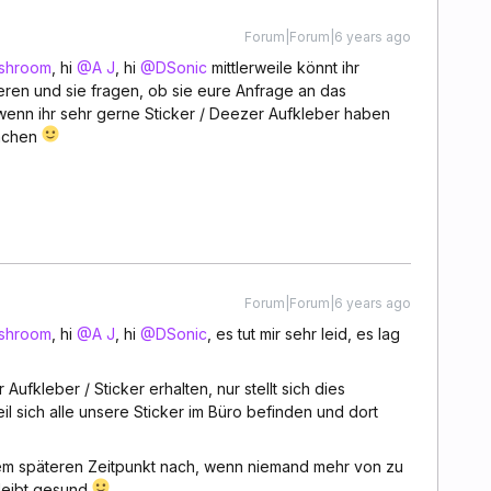
Forum|Forum|6 years ago
shroom
, hi
@A J
, hi
@DSonic
mittlerweile könnt ihr
eren und sie fragen, ob sie eure Anfrage an das
wenn ihr sehr gerne Sticker / Deezer Aufkleber haben
machen
Forum|Forum|6 years ago
shroom
, hi
@A J
, hi
@DSonic
, es tut mir sehr leid, es lag
Aufkleber / Sticker erhalten, nur stellt sich dies
l sich alle unsere Sticker im Büro befinden und dort
nem späteren Zeitpunkt nach, wenn niemand mehr von zu
bleibt gesund