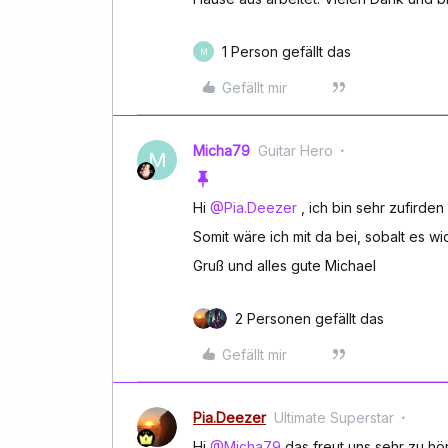
1 Person gefällt das
M
Gefällt mir
Micha79
Guitar Hero
M
Hi
@Pia.Deezer
, ich bin sehr zufirden 
Somit wäre ich mit da bei, sobalt es wi
Gruß und alles gute Michael
2 Personen gefällt das
Gefällt mir
Pia.Deezer
Ultimate Superstar
Hi
@Micha79
das freut uns sehr zu h