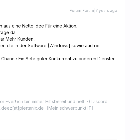
Forum|Forum|7 years ago
 aus eine Nette Idee Für eine Aktion.
rage da.
aar Mehr Kunden..
en die in der Software [Windows] sowie auch im
 Chance Ein Sehr guter Konkurrent zu anderen Diensten
r Ever! ich bin immer Hilfsbereit und nett :-) Discord:
.deez[at]plertanix.de -[Mein schwerpunkt IT]