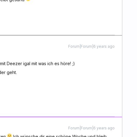
Forum|Forum|6 years ago
mit Deezer igal mit was ich es höre! ;)
der geht.
Forum|Forum|6 years ago
ören
Ich wünsche dir eine schöne Woche und bleib