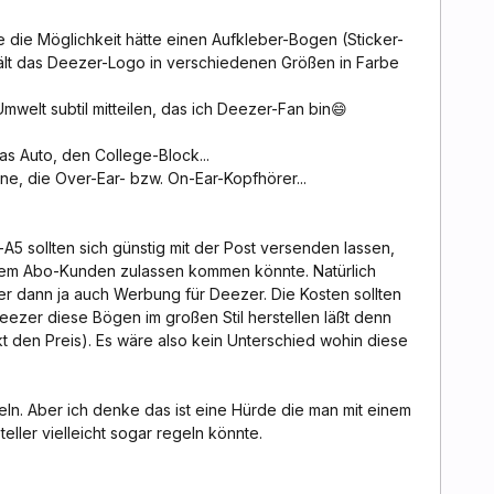
die Möglichkeit hätte einen Aufkleber-Bogen (Sticker-
ält das Deezer-Logo in verschiedenen Größen in Farbe
welt subtil mitteilen, das ich Deezer-Fan bin😄
das Auto, den College-Block...
ne, die Over-Ear- bzw. On-Ear-Kopfhörer...
5 sollten sich günstig mit der Post versenden lassen,
dem Abo-Kunden zulassen kommen könnte. Natürlich
ger dann ja auch Werbung für Deezer. Die Kosten sollten
zer diese Bögen im großen Stil herstellen läßt denn
kt den Preis). Es wäre also kein Unterschied wohin diese
ln. Aber ich denke das ist eine Hürde die man mit einem
eller vielleicht sogar regeln könnte.