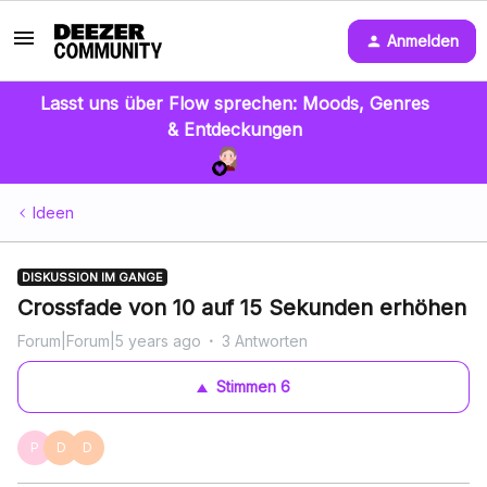
Anmelden
Lasst uns über Flow sprechen: Moods, Genres
& Entdeckungen
Ideen
DISKUSSION IM GANGE
Crossfade von 10 auf 15 Sekunden erhöhen
Forum|Forum|5 years ago
3 Antworten
Stimmen
6
P
D
D