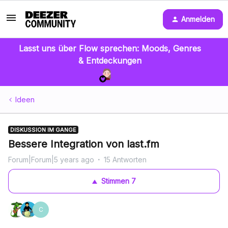
Anmelden
Lasst uns über Flow sprechen: Moods, Genres
& Entdeckungen
Ideen
DISKUSSION IM GANGE
Bessere Integration von last.fm
Forum|Forum|5 years ago
15 Antworten
Stimmen
7
C