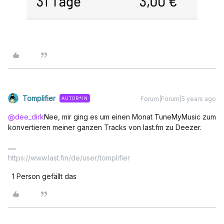
Tomplifier
Forum|Forum|5 years ago
AUTOR*IN
@dee_dirk
Nee, mir ging es um einen Monat TuneMyMusic zum
konvertieren meiner ganzen Tracks von last.fm zu Deezer.
https://www.last.fm/de/user/tomplifier
1 Person gefällt das