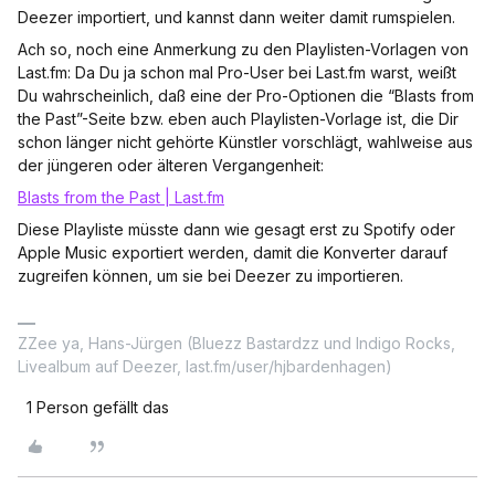
Deezer importiert, und kannst dann weiter damit rumspielen.
Ach so, noch eine Anmerkung zu den Playlisten-Vorlagen von
Last.fm: Da Du ja schon mal Pro-User bei Last.fm warst, weißt
Du wahrscheinlich, daß eine der Pro-Optionen die “Blasts from
the Past”-Seite bzw. eben auch Playlisten-Vorlage ist, die Dir
schon länger nicht gehörte Künstler vorschlägt, wahlweise aus
der jüngeren oder älteren Vergangenheit:
Blasts from the Past | Last.fm
Diese Playliste müsste dann wie gesagt erst zu Spotify oder
Apple Music exportiert werden, damit die Konverter darauf
zugreifen können, um sie bei Deezer zu importieren.
ZZee ya, Hans-Jürgen (Bluezz Bastardzz und Indigo Rocks,
Livealbum auf Deezer, last.fm/user/hjbardenhagen)
1 Person gefällt das