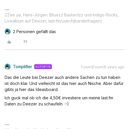
ZZee ya, Hans-Jürgen (Bluezz Bastardzz und Indigo Rocks,
Livealbum auf Deezer, last.fm/user/hjbardenhagen)
2 Personen gefällt das
Tomplifier
Forum|Forum|5 years ago
AUTOR*IN
Das die Leute bei Deezer auch andere Sachen zu tun haben
ist doch klar. Und vielleicht ist das hier auch Nische. Aber dafür
gibts ja hier das Ideasboard.
Ich guck mal ob ich die 4,50€ investiere um meine last.fm
Daten zu Deezer zu schaufeln. :-)