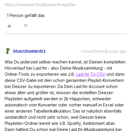
https://www.last.fm/de/user/tomplifier
1 Person gefällt das
bluezzbastardzz
Forum|Forum|5 years ago
Was Du jederzeit selber machen kannst, ist Deinen kompletten
Hörverlauf bei Last.fm - also Deine Musiksammlung - mit
Online-Tools zu exportieren wie z.B.
Last.fm To CSV
und dann
diese CSV-Datei mit den schon genannten Playlist-Konvertern
bei Deezer zu importieren. Da Dein Last.fm-Account schon
etwas älter und größer ist, müssen die erstellten Deezer-
Playlisten aufgeteilt werden in 2k-Häppchen, entweder
automatisch vom Konverter oder vorher manuell in Excel oder
einer anderen Tabellenkalkulation. Das ist natürlich ebenfalls
umständlich und nicht sehr schön, weil Deezer keine
Playlisten-Ordner kennt wie z.B. Spotify, funktioniert aber.
Dann hättest Du schon mal Deine Last.fm-Musiksammlung bei