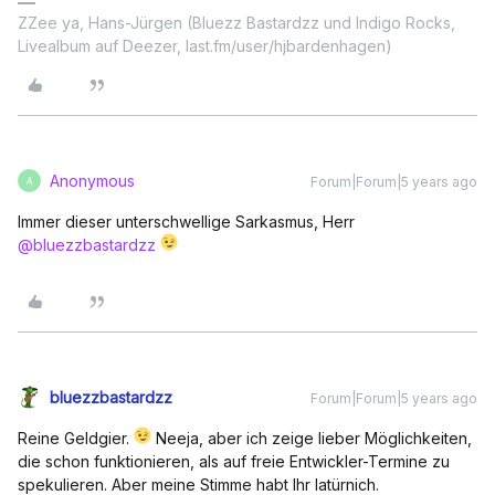
ZZee ya, Hans-Jürgen (Bluezz Bastardzz und Indigo Rocks,
Livealbum auf Deezer, last.fm/user/hjbardenhagen)
Anonymous
Forum|Forum|5 years ago
A
Immer dieser unterschwellige Sarkasmus, Herr
@bluezzbastardzz
bluezzbastardzz
Forum|Forum|5 years ago
Reine Geldgier.
Neeja, aber ich zeige lieber Möglichkeiten,
die schon funktionieren, als auf freie Entwickler-Termine zu
spekulieren. Aber meine Stimme habt Ihr latürnich.