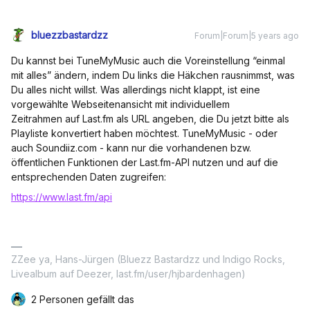
bluezzbastardzz
Forum|Forum|5 years ago
Du kannst bei TuneMyMusic auch die Voreinstellung “einmal
mit alles” ändern, indem Du links die Häkchen rausnimmst, was
Du alles nicht willst. Was allerdings nicht klappt, ist eine
vorgewählte Webseitenansicht mit individuellem
Zeitrahmen auf Last.fm als URL angeben, die Du jetzt bitte als
Playliste konvertiert haben möchtest. TuneMyMusic - oder
auch Soundiiz.com - kann nur die vorhandenen bzw.
öffentlichen Funktionen der Last.fm-API nutzen und auf die
entsprechenden Daten zugreifen:
https://www.last.fm/api
ZZee ya, Hans-Jürgen (Bluezz Bastardzz und Indigo Rocks,
Livealbum auf Deezer, last.fm/user/hjbardenhagen)
2 Personen gefällt das