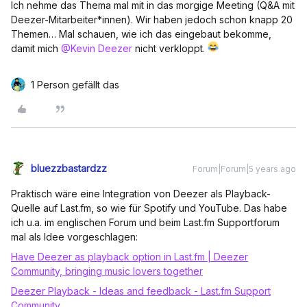
Ich nehme das Thema mal mit in das morgige Meeting (Q&A mit
Deezer-Mitarbeiter*innen). Wir haben jedoch schon knapp 20
Themen… Mal schauen, wie ich das eingebaut bekomme,
damit mich
@Kevin Deezer
nicht verkloppt.
1 Person gefällt das
bluezzbastardzz
Forum|Forum|5 years ago
Praktisch wäre eine Integration von Deezer als Playback-
Quelle auf Last.fm, so wie für Spotify und YouTube. Das habe
ich u.a. im englischen Forum und beim Last.fm Supportforum
mal als Idee vorgeschlagen:
Have Deezer as playback option in Last.fm | Deezer
Community, bringing music lovers together
Deezer Playback - Ideas and feedback - Last.fm Support
Community