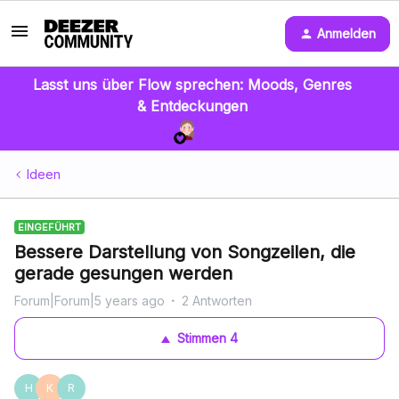
Anmelden
Lasst uns über Flow sprechen: Moods, Genres
& Entdeckungen
Ideen
EINGEFÜHRT
Bessere Darstellung von Songzeilen, die
gerade gesungen werden
Forum|Forum|5 years ago
2 Antworten
Stimmen
4
H
K
R