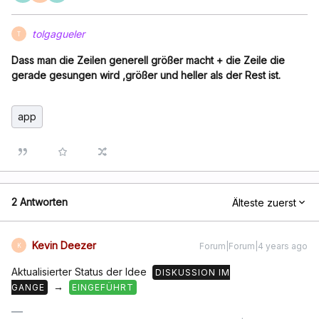
tolgagueler
T
Dass man die Zeilen generell größer macht + die Zeile die
gerade gesungen wird ,größer und heller als der Rest ist.
app
2 Antworten
Älteste zuerst
Kevin Deezer
Forum|Forum|4 years ago
K
Aktualisierter Status der Idee
DISKUSSION IM
→
GANGE
EINGEFÜHRT