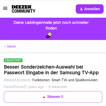
Anmelden
Deine Lieblingsinhalte jetzt noch schneller
finden
Ideen
EINGEFÜHRT
Besser Sonderzeichen-Auswahl bei
Passwort Eingabe in der Samsung TV-App
Related products
:
Funktionen
Smart TVs und Spielkonsolen
Forum|Forum|7 years ago
6 Antworten
Stimmen
0