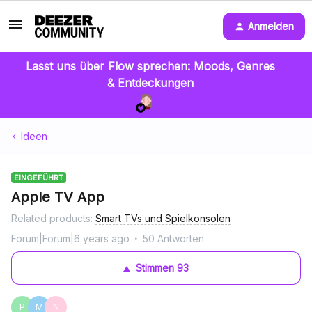
Anmelden
Lasst uns über Flow sprechen: Moods, Genres
& Entdeckungen
Ideen
EINGEFÜHRT
Apple TV App
Related products
:
Smart TVs und Spielkonsolen
Forum|Forum|6 years ago
50 Antworten
Stimmen
93
P
M
N