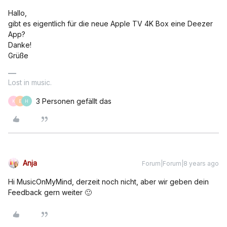
Hallo,
gibt es eigentlich für die neue Apple TV 4K Box eine Deezer
App?
Danke!
Grüße
Lost in music.
3 Personen gefällt das
K
E
H
Anja
Forum|Forum|8 years ago
Hi MusicOnMyMind, derzeit noch nicht, aber wir geben dein
Feedback gern weiter 🙂