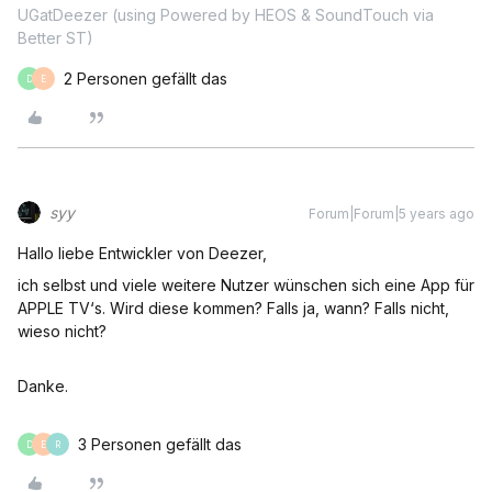
UGatDeezer (using Powered by HEOS & SoundTouch via
Better ST)
2 Personen gefällt das
D
E
syy
Forum|Forum|5 years ago
Hallo liebe Entwickler von Deezer,
ich selbst und viele weitere Nutzer wünschen sich eine App für
APPLE TV‘s. Wird diese kommen? Falls ja, wann? Falls nicht,
wieso nicht?
Danke.
3 Personen gefällt das
D
E
R