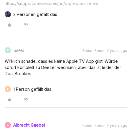
https://support.deezer.com/hc/de/requests/new
2 Personen gefällt das
deFlo
Forum|Forum|4 years ago
D
Wirklich schade, dass es keine Apple TV App gibt. Würde
sofort komplett zu Deezer wechseln, aber das ist leider der
Deal Breaker.
1 Person gefällt das
E
Albrecht Gaebel
Forum|Forum|4 years ago
A