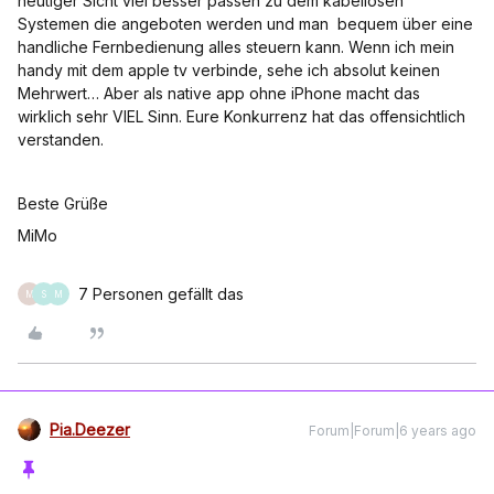
heutiger Sicht viel besser passen zu dem kabellosen
Systemen die angeboten werden und man bequem über eine
handliche Fernbedienung alles steuern kann. Wenn ich mein
handy mit dem apple tv verbinde, sehe ich absolut keinen
Mehrwert… Aber als native app ohne iPhone macht das
wirklich sehr VIEL Sinn. Eure Konkurrenz hat das offensichtlich
verstanden.
Beste Grüße
MiMo
7 Personen gefällt das
M
S
M
Pia.Deezer
Forum|Forum|6 years ago