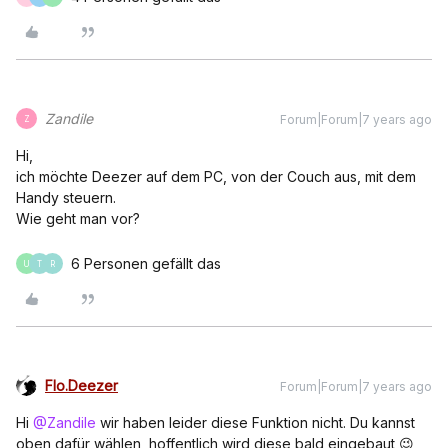
Zandile
Forum|Forum|7 years ago
Z
Hi,
ich möchte Deezer auf dem PC, von der Couch aus, mit dem
Handy steuern.
Wie geht man vor?
6 Personen gefällt das
U
T
R
Flo.Deezer
Forum|Forum|7 years ago
Hi
@Zandile
wir haben leider diese Funktion nicht. Du kannst
oben dafür wählen, hoffentlich wird diese bald eingebaut 😉