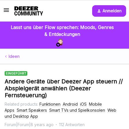
Anmelden
Lasst uns über Flow sprechen: Moods, Genres
& Entdeckungen
Ideen
EINGEFÜHRT
Andere Geräte über Deezer App steuern //
Abspielgerät anwählen (Deezer
Fernsteuerung)
Related products
:
Funktionen
Android
iOS
Mobile
Apps
Smart Speakers
Smart TVs und Spielkonsolen
Web
und Desktop App
Forum|Forum|8 years ago
112 Antworten