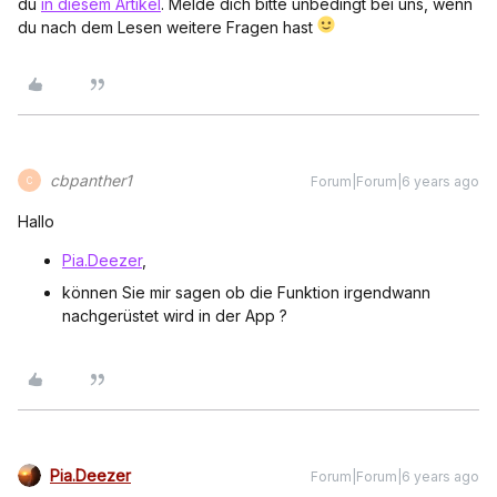
du
in diesem Artikel
. Melde dich bitte unbedingt bei uns, wenn
du nach dem Lesen weitere Fragen hast
cbpanther1
Forum|Forum|6 years ago
C
Hallo
Pia.Deezer
,
können Sie mir sagen ob die Funktion irgendwann
nachgerüstet wird in der App ?
Pia.Deezer
Forum|Forum|6 years ago