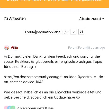
112 Antworten
Älteste zuerst
Forum|pagination.label 1 / 5
Anja
Forum|Forum|8 years ago
Hi Dominik, vielen Dank für dein Feedback und sorry für die
später Reaktion. Es gibt bereits ein englischsprachiges Topic
für deinen Beitrag :)
https://en.deezercommunity.com/got-an-idea-9/control-music-
on-another-device-1043
Wie gesagt, habe ich es an die Entwickler weitergeleitet und
gebe Bescheid, sobald ich ein Update habe 🙂
4 Personen gefällt das
L
L
H