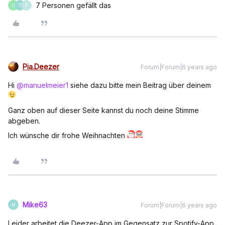
7 Personen gefällt das
U
T
E
Pia.Deezer
Forum|Forum|6 years ago
Hi
@manuelmeier1
siehe dazu bitte mein Beitrag über deinem
Ganz oben auf dieser Seite kannst du noch deine Stimme
abgeben.
Ich wünsche dir frohe Weihnachten
Mike63
Forum|Forum|6 years ago
M
Leider arbeitet die Deezer-App im Gegensatz zur Spotify-App