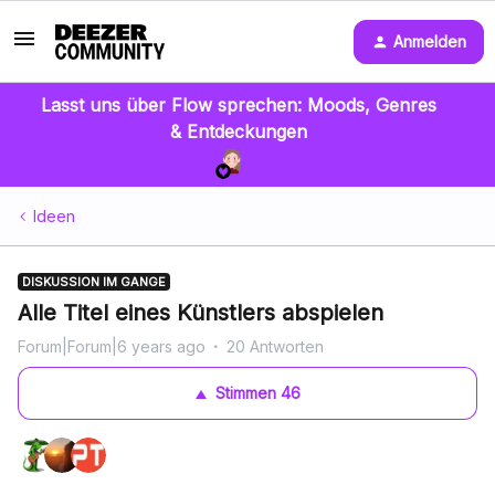
Anmelden
Lasst uns über Flow sprechen: Moods, Genres
& Entdeckungen
Ideen
DISKUSSION IM GANGE
Alle Titel eines Künstlers abspielen
Forum|Forum|6 years ago
20 Antworten
Stimmen
46