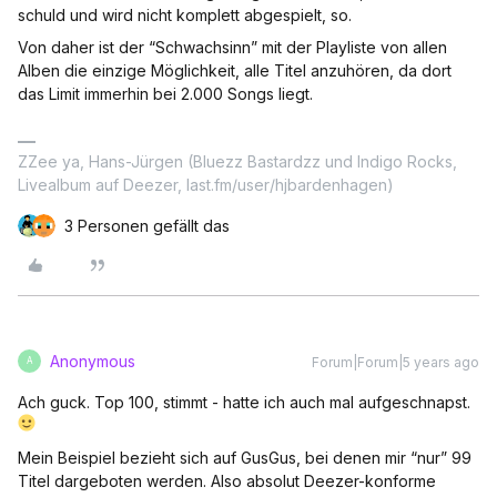
schuld und wird nicht komplett abgespielt, so.
Von daher ist der “Schwachsinn” mit der Playliste von allen
Alben die einzige Möglichkeit, alle Titel anzuhören, da dort
das Limit immerhin bei 2.000 Songs liegt.
ZZee ya, Hans-Jürgen (Bluezz Bastardzz und Indigo Rocks,
Livealbum auf Deezer, last.fm/user/hjbardenhagen)
3 Personen gefällt das
Anonymous
Forum|Forum|5 years ago
A
Ach guck. Top 100, stimmt - hatte ich auch mal aufgeschnapst.
Mein Beispiel bezieht sich auf GusGus, bei denen mir “nur” 99
Titel dargeboten werden. Also absolut Deezer-konforme