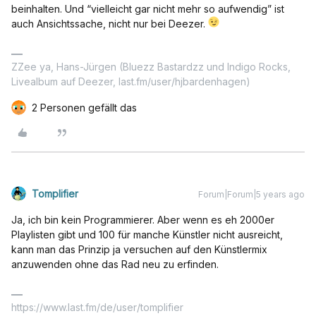
beinhalten. Und “vielleicht gar nicht mehr so aufwendig” ist
auch Ansichtssache, nicht nur bei Deezer.
ZZee ya, Hans-Jürgen (Bluezz Bastardzz und Indigo Rocks,
Livealbum auf Deezer, last.fm/user/hjbardenhagen)
2 Personen gefällt das
Tomplifier
Forum|Forum|5 years ago
Ja, ich bin kein Programmierer. Aber wenn es eh 2000er
Playlisten gibt und 100 für manche Künstler nicht ausreicht,
kann man das Prinzip ja versuchen auf den Künstlermix
anzuwenden ohne das Rad neu zu erfinden.
https://www.last.fm/de/user/tomplifier