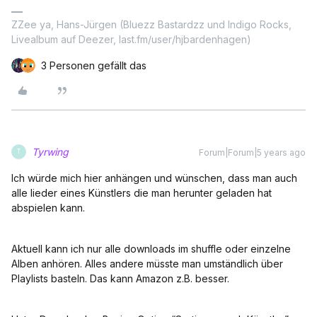
ZZee ya, Hans-Jürgen (Bluezz Bastardzz und Indigo Rocks,
Livealbum auf Deezer, last.fm/user/hjbardenhagen)
3 Personen gefällt das
Tyrwing
Forum|Forum|5 years ago
T
Ich würde mich hier anhängen und wünschen, dass man auch
alle lieder eines Künstlers die man herunter geladen hat
abspielen kann.
Aktuell kann ich nur alle downloads im shuffle oder einzelne
Alben anhören. Alles andere müsste man umständlich über
Playlists basteln. Das kann Amazon z.B. besser.