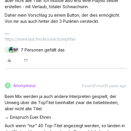
aber nicht alle Titel. Ich müsste also erst eine Playlist selber
erstellen - mit Verlaub, totaler Schwachsinn.
Daher mein Vorschlag zu einem Button, der dies ermöglicht.
Von mir aus auch hinter den 3 Punkten versteckt.
https://www.last.fm/de/user/tomplifier
7 Personen gefällt das
R
Anonymous
Forum|Forum|5 years ago
A
Beim Mix werden ja auch andere Interpreten gespielt, der
Umweg über die TopTitel beinhaltet zwar die beliebtesten,
aber nicht alle Titel.
→ Einspruch Euer Ehren.
Auch wenn “nur” 40 Top-Titel angezeigt werden, so landen in