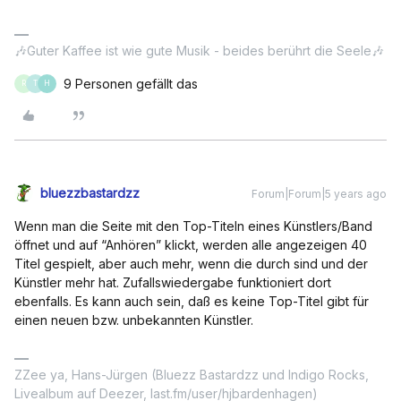
🎶Guter Kaffee ist wie gute Musik - beides berührt die Seele🎶
9 Personen gefällt das
R
T
H
bluezzbastardzz
Forum|Forum|5 years ago
Wenn man die Seite mit den Top-Titeln eines Künstlers/Band
öffnet und auf “Anhören” klickt, werden alle angezeigen 40
Titel gespielt, aber auch mehr, wenn die durch sind und der
Künstler mehr hat. Zufallswiedergabe funktioniert dort
ebenfalls. Es kann auch sein, daß es keine Top-Titel gibt für
einen neuen bzw. unbekannten Künstler.
ZZee ya, Hans-Jürgen (Bluezz Bastardzz und Indigo Rocks,
Livealbum auf Deezer, last.fm/user/hjbardenhagen)