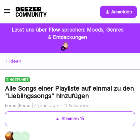
Anmelden
Lasst uns über Flow sprechen: Moods, Genres
& Entdeckungen
Ideen
EINGEFÜHRT
Alle Songs einer Playliste auf einmal zu den
"Lieblingssongs" hinzufügen
Forum|Forum|7 years ago
11 Antworten
Stimmen
15
S
K