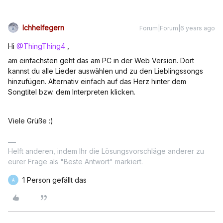
Ichhelfegern
Forum|Forum|6 years ago
Hi
@ThingThing4
,
am einfachsten geht das am PC in der Web Version. Dort
kannst du alle Lieder auswählen und zu den Lieblingssongs
hinzufügen. Alternativ einfach auf das Herz hinter dem
Songtitel bzw. dem Interpreten klicken.
Viele Grüße :)
Helft anderen, indem Ihr die Lösungsvorschläge anderer zu
eurer Frage als "Beste Antwort" markiert.
1 Person gefällt das
A