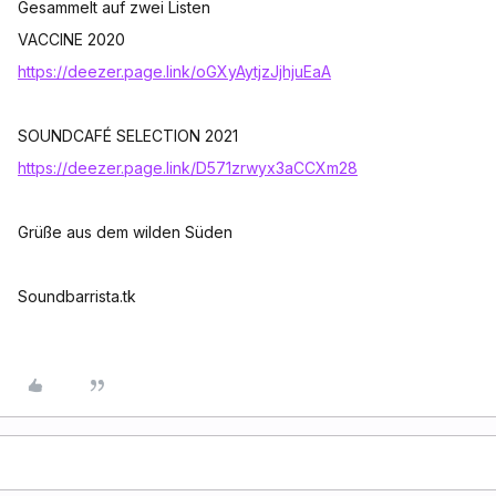
Gesammelt auf zwei Listen
VACCINE 2020
https://deezer.page.link/oGXyAytjzJjhjuEaA
SOUNDCAFÉ SELECTION 2021
https://deezer.page.link/D571zrwyx3aCCXm28
Grüße aus dem wilden Süden
Soundbarrista.tk