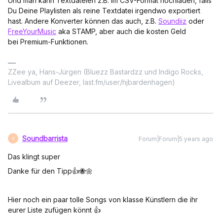
Und man kann Textdateien z.B. im CSV-Format hochladen, falls
Du Deine Playlisten als reine Textdatei irgendwo exportiert
hast. Andere Konverter können das auch, z.B.
Soundiiz
oder
FreeYourMusic
aka STAMP, aber auch die kosten Geld
bei Premium-Funktionen.
ZZee ya, Hans-Jürgen (Bluezz Bastardzz und Indigo Rocks,
Livealbum auf Deezer, last.fm/user/hjbardenhagen)
Soundbarrista
Forum|Forum|5 years ago
S
Das klingt super
Danke für den Tipp👍🐝🌼
Hier noch ein paar tolle Songs von klasse Künstlern die ihr
eurer Liste zufügen könnt 👍