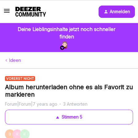
Anmelden
Deine Lieblingsinhalte jetzt noch schneller
finden
Ideen
VORERST NICHT
Album herunterladen ohne es als Favorit zu
markieren
Forum|Forum|7 years ago
3 Antworten
Stimmen
5
B
R
K