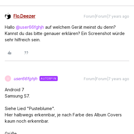
Flo.Deezer
Forum|Forum|7 years ago
Hallo
@user66fghjh
auf welchem Gerät meinst du denn?
Kannst du das bitte genauer erklären? Ein Screenshot würde
sehr hilfreich sein.
user66fghjh
Forum|Forum|7 years ago
AUTOR*IN
U
Android 7
Samsung S7.
Siehe Lied "Pusteblume".
Hier halbwegs erkennbar, je nach Farbe des Album Covers
kaum noch erkennbar.
Grüße