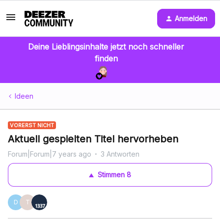
Anmelden
Deine Lieblingsinhalte jetzt noch schneller
finden
Ideen
VORERST NICHT
Aktuell gespielten Titel hervorheben
Forum|Forum|7 years ago
3 Antworten
Stimmen
8
D
T