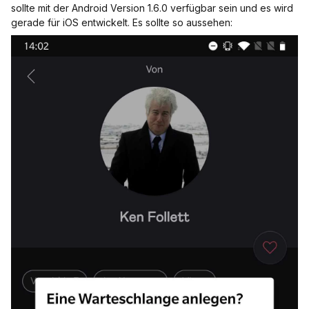
sollte mit der Android Version 1.6.0 verfügbar sein und es wird
gerade für iOS entwickelt. Es sollte so aussehen: