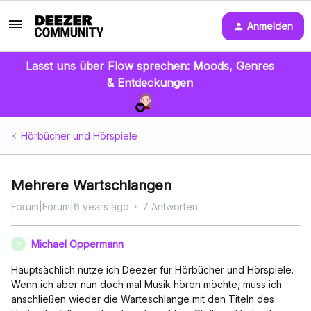
Anmelden
Lasst uns über Flow sprechen: Moods, Genres
& Entdeckungen
Hörbücher und Hörspiele
Mehrere Wartschlangen
Forum|Forum|6 years ago
7 Antworten
Michael Oppermann
M
Hauptsächlich nutze ich Deezer für Hörbücher und Hörspiele.
Wenn ich aber nun doch mal Musik hören möchte, muss ich
anschließen wieder die Warteschlange mit den Titeln des