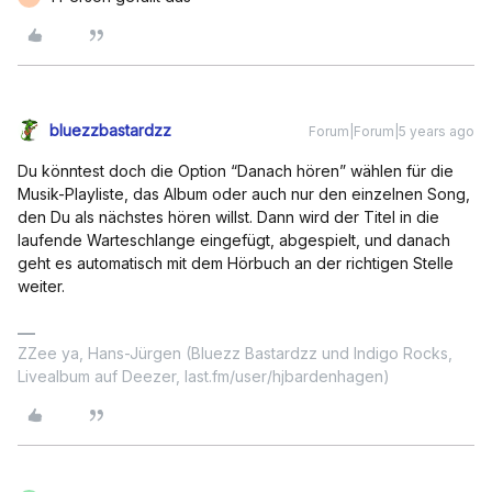
bluezzbastardzz
Forum|Forum|5 years ago
Du könntest doch die Option “Danach hören” wählen für die
Musik-Playliste, das Album oder auch nur den einzelnen Song,
den Du als nächstes hören willst. Dann wird der Titel in die
laufende Warteschlange eingefügt, abgespielt, und danach
geht es automatisch mit dem Hörbuch an der richtigen Stelle
weiter.
ZZee ya, Hans-Jürgen (Bluezz Bastardzz und Indigo Rocks,
Livealbum auf Deezer, last.fm/user/hjbardenhagen)