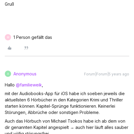
Gruß
1 Person gefällt das
M
Anonymous
Forum|Forum|5 years ago
A
Hallo
@familieweik
,
mit der Audiobooks-App für iOS habe ich soeben jeweils die
aktuellsten 6 Hörbücher in den Kategorien Krimi und Thriller
starten können. Kapitel-Sprünge funktionieren. Keinerlei
Störungen, Abbrüche oder sonstigen Probleme.
Auch das Hörbuch von Michael Tsokos habe ich ab dem von
dir genannten Kapitel angespielt → auch hier läuft alles sauber
und völlig störungsfrei.