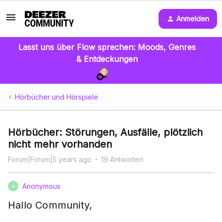
Anmelden
Lasst uns über Flow sprechen: Moods, Genres
& Entdeckungen
Hörbücher und Hörspiele
Hörbücher: Störungen, Ausfälle, plötzlich
nicht mehr vorhanden
Forum|Forum|5 years ago
19 Antworten
Anonymous
A
Hallo Community,