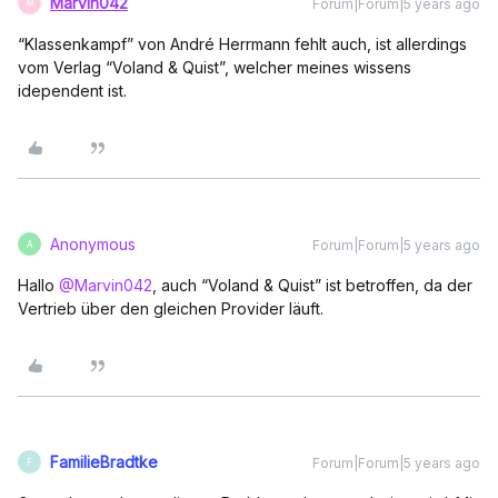
Marvin042
Forum|Forum|5 years ago
M
“Klassenkampf” von André Herrmann fehlt auch, ist allerdings
vom Verlag “Voland & Quist”, welcher meines wissens
idependent ist.
Anonymous
Forum|Forum|5 years ago
A
Hallo
@Marvin042
, auch “Voland & Quist” ist betroffen, da der
Vertrieb über den gleichen Provider läuft.
FamilieBradtke
Forum|Forum|5 years ago
F