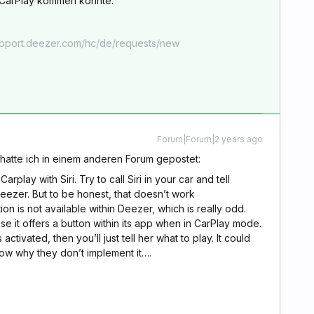
r CarPlay kommen könnte.
upport.deezer.com/hc/de/requests/new
Forum|Forum|2 years ago
 hatte ich in einem anderen Forum gepostet:
rplay with Siri. Try to call Siri in your car and tell
eezer. But to be honest, that doesn’t work
ion is not available within Deezer, which is really odd.
se it offers a button within its app when in CarPlay mode.
ctivated, then you’ll just tell her what to play. It could
now why they don’t implement it….