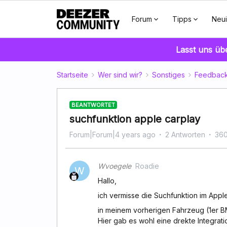
Forum
Tipps
Neui
Lasst uns üb
Startseite
Wer sind wir?
Sonstiges
Feedback
BEANTWORTET
suchfunktion apple carplay
Forum|Forum|4 years ago
2 Antworten
360
Wvoegele
Roadie
W
Hallo,
ich vermisse die Suchfunktion im Apple
in meinem vorherigen Fahrzeug (1er B
Hier gab es wohl eine drekte Integrati