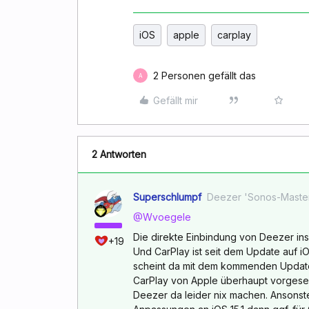
iOS
apple
carplay
2 Personen gefällt das
A
Gefällt mir
2 Antworten
Superschlumpf
Deezer 'Sonos-Maste
@Wvoegele
Die direkte Einbindung von Deezer i
+19
Und CarPlay ist seit dem Update auf iO
scheint da mit dem kommenden Update 
CarPlay von Apple überhaupt vorgesehe
Deezer da leider nix machen. Ansonste