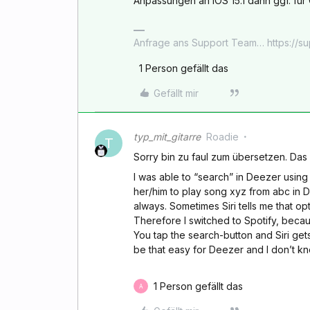
Anpassungen an iOS 15.1 dann ggf. fü
Anfrage ans Support Team… https://s
1 Person gefällt das
Gefällt mir
typ_mit_gitarre
Roadie
T
Sorry bin zu faul zum übersetzen. Das
I was able to “search” in Deezer using Ca
her/him to play song xyz from abc in D
always. Sometimes Siri tells me that opt
Therefore I switched to Spotify, becau
You tap the search-button and Siri gets a
be that easy for Deezer and I don’t k
1 Person gefällt das
A