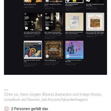
ZZee ya, Hans-Jürgen (Bluezz Bastardzz und Indigo Rocks,
Livealbum auf Deezer, last.fm/user/hjbardenhagen)
2 Personen gefällt das
K