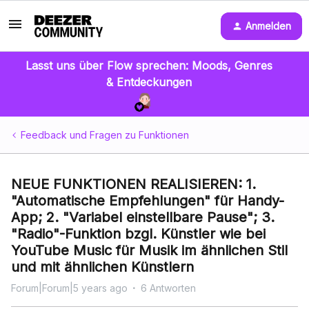
Anmelden
Lasst uns über Flow sprechen: Moods, Genres
& Entdeckungen
Feedback und Fragen zu Funktionen
NEUE FUNKTIONEN REALISIEREN: 1.
"Automatische Empfehlungen" für Handy-
App; 2. "Variabel einstellbare Pause"; 3.
"Radio"-Funktion bzgl. Künstler wie bei
YouTube Music für Musik im ähnlichen Stil
und mit ähnlichen Künstlern
Forum|Forum|5 years ago
6 Antworten