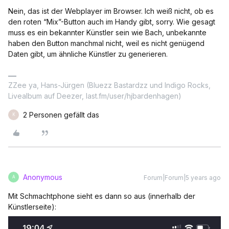
Nein, das ist der Webplayer im Browser. Ich weiß nicht, ob es
den roten “Mix”-Button auch im Handy gibt, sorry. Wie gesagt
muss es ein bekannter Künstler sein wie Bach, unbekannte
haben den Button manchmal nicht, weil es nicht genügend
Daten gibt, um ähnliche Künstler zu generieren.
ZZee ya, Hans-Jürgen (Bluezz Bastardzz und Indigo Rocks,
Livealbum auf Deezer, last.fm/user/hjbardenhagen)
2 Personen gefällt das
K
Anonymous
Forum|Forum|5 years ago
A
Mit Schmachtphone sieht es dann so aus (innerhalb der
Künstlerseite):