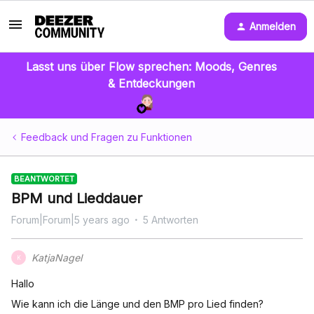
Anmelden
Lasst uns über Flow sprechen: Moods, Genres
& Entdeckungen
Feedback und Fragen zu Funktionen
BEANTWORTET
BPM und Lieddauer
Forum|Forum|5 years ago
5 Antworten
KatjaNagel
K
Hallo
Wie kann ich die Länge und den BMP pro Lied finden?