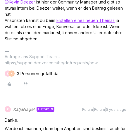
@Kevin Deezer
ist hier der Community Manager und gibt so
etwas intern bei Deezer weiter, wenn er den Beitrag gelesen
hat.
Ansonsten kannst du beim
Erstellen eines neuen Themas
ja
wählen, ob es eine Frage, Konversation oder Idee ist. Wenn
du es als eine Idee markierst, können andere User dafür ihre
Stimme abgeben.
Anfrage ans Support Team…
https://support.deezer.com/hc/de/requests/new
3 Personen gefällt das
K
K
KatjaNagel
Forum|Forum|5 years ago
AUTOR*IN
K
Danke.
Werde ich machen, denn bpm Angaben sind bestimmt auch für