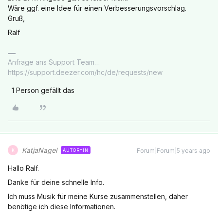
Wäre ggf. eine Idee für einen Verbesserungsvorschlag.
Gruß,
Ralf
Anfrage ans Support Team…
https://support.deezer.com/hc/de/requests/new
1 Person gefällt das
KatjaNagel
Forum|Forum|5 years ago
AUTOR*IN
K
Hallo Ralf.
Danke für deine schnelle Info.
Ich muss Musik für meine Kurse zusammenstellen, daher
benötige ich diese Informationen.