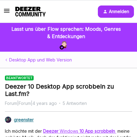
Anmelden
Lasst uns über Flow sprechen: Moods, Genres
& Entdeckungen
Desktop App und Web Version
BEANTWORTET
Deezer 10 Desktop App scrobbeln zu
Last.fm?
Forum|Forum|4 years ago
5 Antworten
greenster
Ich möchte mit der
Deezer
Windows
10
App
scrobbeln
meine