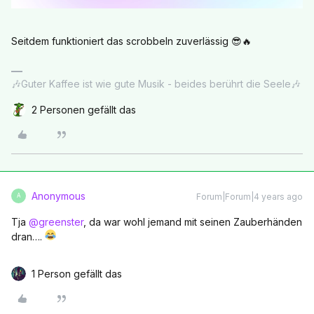
Seitdem funktioniert das scrobbeln zuverlässig 😎🔥
🎶Guter Kaffee ist wie gute Musik - beides berührt die Seele🎶
2 Personen gefällt das
Anonymous
Forum|Forum|4 years ago
A
Tja
@greenster
, da war wohl jemand mit seinen Zauberhänden
dran….
1 Person gefällt das