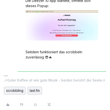
Die Deezer 10 App startete, öffnete sich
dieses Popup:
Seitdem funktioniert das scrobbeln
zuverlässig 😎🔥
🎶Guter Kaffee ist wie gute Musik - beides berührt die Seele🎶
scrobbling
last.fm