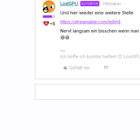
LostGPU
Hitmaker
AUTOR*IN
Und hier wieder eine weitere Stelle
https://streamable.com/le8rt4
+8
Nervt langsam ein bisschen wenn man
😅😅
Ich hoffe ich konnte helfen! 😊 LostGP
Gefällt mir