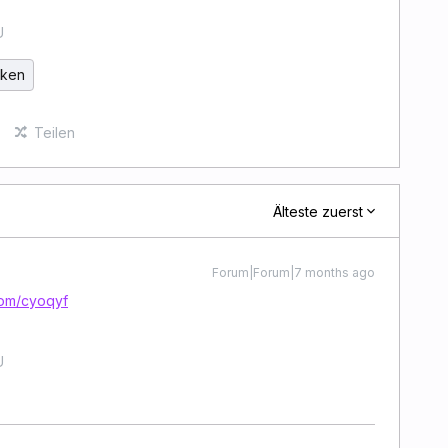
U
cken
Teilen
Älteste zuerst
Forum|Forum|7 months ago
com/cyoqyf
U