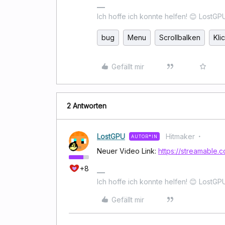
Ich hoffe ich konnte helfen! 😊 LostGP
bug
Menu
Scrollbalken
Kli
Gefällt mir
2 Antworten
LostGPU
Hitmaker
AUTOR*IN
Neuer Video Link:
https://streamable.
+8
Ich hoffe ich konnte helfen! 😊 LostGP
Gefällt mir