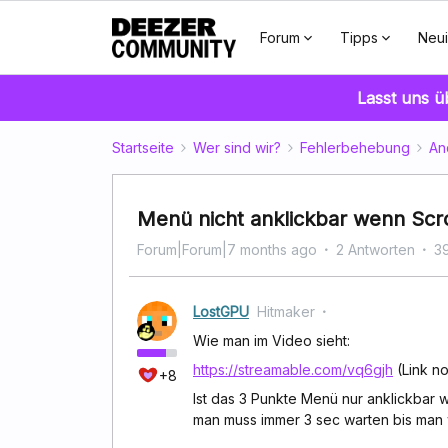
Forum
Tipps
Neui
Lasst uns 
Startseite
Wer sind wir?
Fehlerbehebung
An
Menü nicht anklickbar wenn Scro
Forum|Forum|7 months ago
2 Antworten
3
LostGPU
Hitmaker
Wie man im Video sieht:
https://streamable.com/vq6gjh
(Link no
+8
Ist das 3 Punkte Menü nur anklickbar w
man muss immer 3 sec warten bis man 