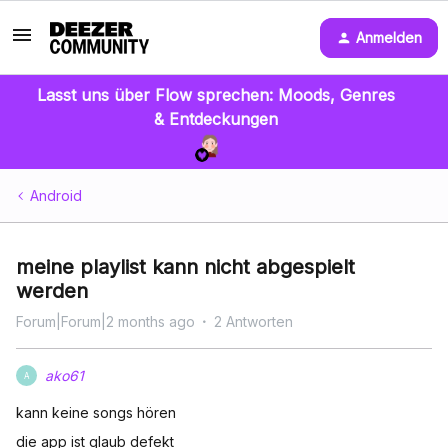
Anmelden
Lasst uns über Flow sprechen: Moods, Genres
& Entdeckungen
Android
meine playlist kann nicht abgespielt
werden
Forum|Forum|2 months ago
2 Antworten
ako61
A
kann keine songs hören
die app ist glaub defekt