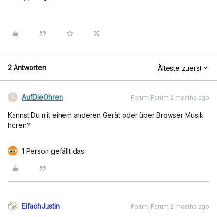
2 Antworten
Älteste zuerst
AufDieOhren
Forum|Forum|2 months ago
A
Kannst Du mit einem anderen Gerät oder über Browser Musik
hören?
1 Person gefällt das
EifachJustin
Forum|Forum|2 months ago