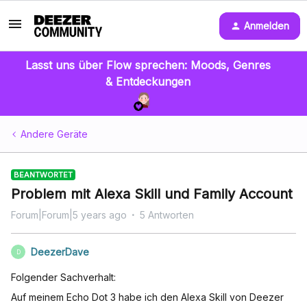
Anmelden
Lasst uns über Flow sprechen: Moods, Genres
& Entdeckungen
Andere Geräte
BEANTWORTET
Problem mit Alexa Skill und Family Account
Forum|Forum|5 years ago
5 Antworten
DeezerDave
D
Folgender Sachverhalt:
Auf meinem Echo Dot 3 habe ich den Alexa Skill von Deezer