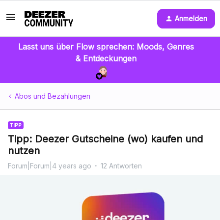
Anmelden
Lasst uns über Flow sprechen: Moods, Genres
& Entdeckungen
Abos und Bezahlungen
TIPP
Tipp: Deezer Gutscheine (wo) kaufen und
nutzen
Forum|Forum|4 years ago
12 Antworten