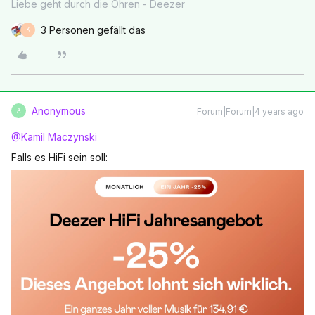
Liebe geht durch die Ohren - Deezer
3 Personen gefällt das
K
Anonymous
Forum|Forum|4 years ago
A
@Kamil Maczynski
Falls es HiFi sein soll: