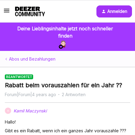
Anmelden
Deine Lieblingsinhalte jetzt noch schneller
finden
Abos und Bezahlungen
BEANTWORTET
Rabatt beim vorauszahlen für ein Jahr ??
Forum|Forum|4 years ago
2 Antworten
Kamil Maczynski
K
Hallo!
Gibt es ein Rabatt, wenn ich ein ganzes Jahr vorauszahle ???