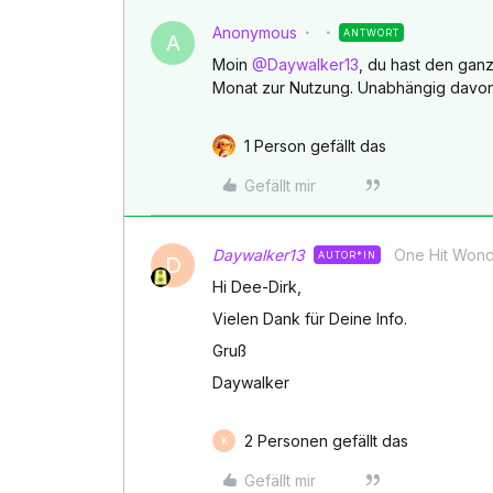
Anonymous
ANTWORT
A
Moin
@Daywalker13
, du hast den ga
Monat zur Nutzung. Unabhängig davon, 
1 Person gefällt das
Gefällt mir
Daywalker13
One Hit Won
AUTOR*IN
D
Hi Dee-Dirk,
Vielen Dank für Deine Info.
Gruß
Daywalker
2 Personen gefällt das
K
Gefällt mir