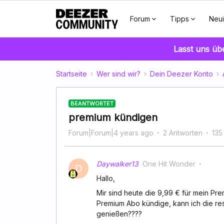
Forum
Tipps
Neui
Lasst uns üb
Startseite
Wer sind wir?
Dein Deezer Konto
BEANTWORTET
premium kündigen
Forum|Forum|4 years ago
2 Antworten
135
Daywalker13
One Hit Wonder
D
Hallo,
Mir sind heute die 9,99 € für mein P
Premium Abo kündige, kann ich die re
genießen????