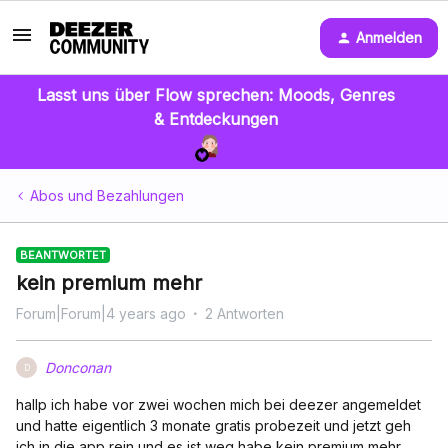
Anmelden
Lasst uns über Flow sprechen: Moods, Genres
& Entdeckungen
Abos und Bezahlungen
BEANTWORTET
kein premium mehr
Forum|Forum|4 years ago
2 Antworten
Donconan
D
hallp ich habe vor zwei wochen mich bei deezer angemeldet
und hatte eigentlich 3 monate gratis probezeit und jetzt geh
ich in die app rein und es ist weg habe kein premium mehr