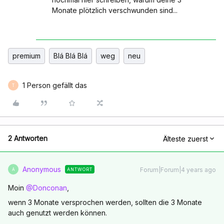
Monate plötzlich verschwunden sind...
premium
Blá Blá Blá
weg
neu
1 Person gefällt das
T
2 Antworten
Älteste zuerst
Anonymous
Forum|Forum|4 years ago
ANTWORT
A
Moin
@Donconan
,
wenn 3 Monate versprochen werden, sollten die 3 Monate
auch genutzt werden können.