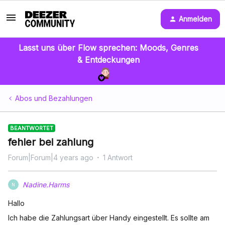
Anmelden
Lasst uns über Flow sprechen: Moods, Genres
& Entdeckungen
Abos und Bezahlungen
BEANTWORTET
fehler bei zahlung
Forum|Forum|4 years ago
1 Antwort
Nadine.Harms
N
Hallo
Ich habe die Zahlungsart über Handy eingestellt. Es sollte am