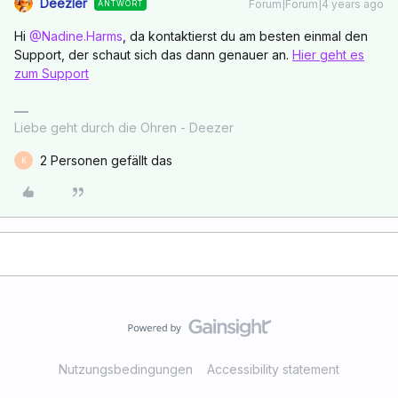
Deezler
Forum|Forum|4 years ago
ANTWORT
Hi
@Nadine.Harms
, da kontaktierst du am besten einmal den
Support, der schaut sich das dann genauer an.
Hier geht es
zum Support
Liebe geht durch die Ohren - Deezer
2 Personen gefällt das
K
Nutzungsbedingungen
Accessibility statement