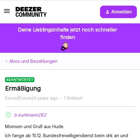
Anmelden
Deine Lieblingsinhalte jetzt noch schneller
finden
Abos und Bezahlungen
BEANTWORTET
Ermäßigung
Forum|Forum|4 years ago
1 Antwort
b.kuhlmann282
B
Moinsen und Gruß aus Hude.
Ich fange ab 15.12. Bundesfreiwilligendienst beim drk an und