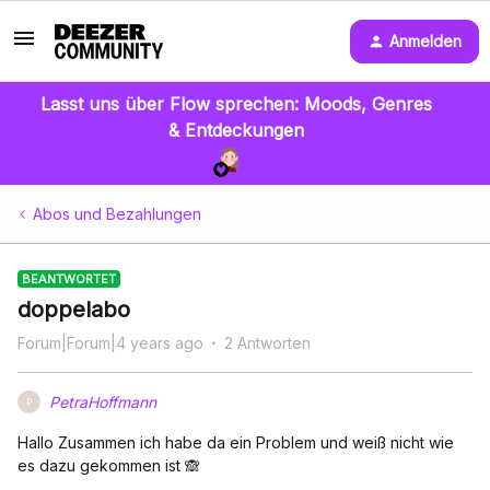
Anmelden
Lasst uns über Flow sprechen: Moods, Genres
& Entdeckungen
Abos und Bezahlungen
BEANTWORTET
doppelabo
Forum|Forum|4 years ago
2 Antworten
PetraHoffmann
P
Hallo Zusammen ich habe da ein Problem und weiß nicht wie
es dazu gekommen ist 🙈