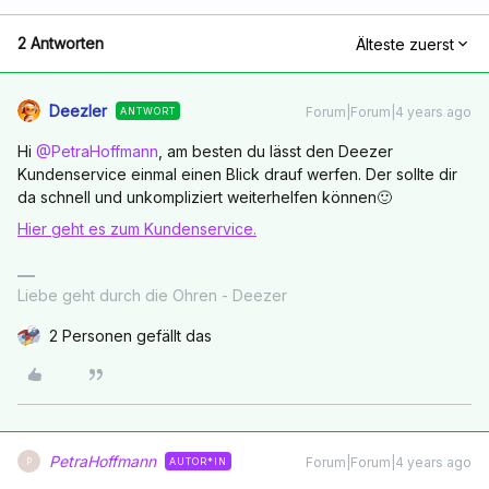
2 Antworten
Älteste zuerst
Deezler
Forum|Forum|4 years ago
ANTWORT
Hi
@PetraHoffmann
, am besten du lässt den Deezer
Kundenservice einmal einen Blick drauf werfen. Der sollte dir
da schnell und unkompliziert weiterhelfen können🙂
Hier geht es zum Kundenservice.
Liebe geht durch die Ohren - Deezer
2 Personen gefällt das
PetraHoffmann
Forum|Forum|4 years ago
AUTOR*IN
P