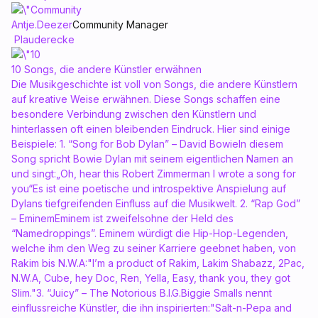
Antje.Deezer
Community Manager
Plauderecke
10 Songs, die andere Künstler erwähnen
Die Musikgeschichte ist voll von Songs, die andere Künstlern
auf kreative Weise erwähnen. Diese Songs schaffen eine
besondere Verbindung zwischen den Künstlern und
hinterlassen oft einen bleibenden Eindruck. Hier sind einige
Beispiele: 1. “Song for Bob Dylan” – David BowieIn diesem
Song spricht Bowie Dylan mit seinem eigentlichen Namen an
und singt:„Oh, hear this Robert Zimmerman I wrote a song for
you“Es ist eine poetische und introspektive Anspielung auf
Dylans tiefgreifenden Einfluss auf die Musikwelt. 2. “Rap God”
– EminemEminem ist zweifelsohne der Held des
“Namedroppings”. Eminem würdigt die Hip-Hop-Legenden,
welche ihm den Weg zu seiner Karriere geebnet haben, von
Rakim bis N.W.A:"I’m a product of Rakim, Lakim Shabazz, 2Pac,
N.W.A, Cube, hey Doc, Ren, Yella, Easy, thank you, they got
Slim."3. “Juicy” – The Notorious B.I.G.Biggie Smalls nennt
einflussreiche Künstler, die ihn inspirierten:"Salt-n-Pepa and