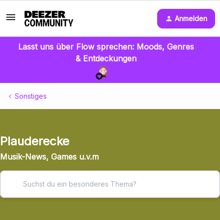
Anmelden
Lasst uns über Flow sprechen: Moods, Genres
& Entdeckungen
Sonstiges
Plauderecke
Musik-News, Games u.v.m