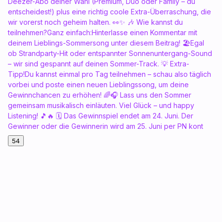
Deezer-Abo deiner Wahl (Premium, Duo oder Family – du
entscheidest!) plus eine richtig coole Extra-Überraschung, die
wir vorerst noch geheim halten. 👀✨ 🎶 Wie kannst du
teilnehmen?Ganz einfach:Hinterlasse einen Kommentar mit
deinem Lieblings-Sommersong unter diesem Beitrag! 🏖️Egal
ob Strandparty-Hit oder entspannter Sonnenuntergang-Sound
– wir sind gespannt auf deinen Sommer-Track. 💡 Extra-
Tipp!Du kannst einmal pro Tag teilnehmen – schau also täglich
vorbei und poste einen neuen Lieblingssong, um deine
Gewinnchancen zu erhöhen! 🌈🎧 Lass uns den Sommer
gemeinsam musikalisch einläuten. Viel Glück – und happy
Listening! 🎵🔥 🗓️ Das Gewinnspiel endet am 24. Juni. Der
Gewinner oder die Gewinnerin wird am 25. Juni per PN kont
54