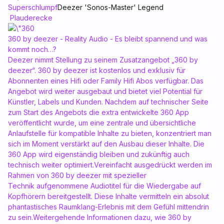
Superschlumpf
Deezer 'Sonos-Master' Legend
Plauderecke
360 by deezer - Reality Audio - Es bleibt spannend und was
kommt noch…?
Deezer nimmt Stellung zu seinem Zusatzangebot „360 by
deezer“. 360 by deezer ist kostenlos und exklusiv für
Abonnenten eines Hifi oder Family Hifi Abos verfügbar. Das
Angebot wird weiter ausgebaut und bietet viel Potential für
Künstler, Labels und Kunden. Nachdem auf technischer Seite
zum Start des Angebots die extra entwickelte 360 App
veröffentlicht wurde, um eine zentrale und übersichtliche
Anlaufstelle für kompatible Inhalte zu bieten, konzentriert man
sich im Moment verstärkt auf den Ausbau dieser Inhalte. Die
360 App wird eigenständig bleiben und zukünftig auch
technisch weiter optimiert.Vereinfacht ausgedrückt werden im
Rahmen von 360 by deezer mit spezieller
Technik aufgenommene Audiotitel für die Wiedergabe auf
Kopfhörern bereitgestellt. Diese Inhalte vermitteln ein absolut
phantastisches Raumklang-Erlebnis mit dem Gefühl mittendrin
zu sein.Weitergehende Informationen dazu, wie 360 by