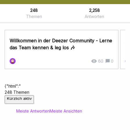
248
2,258
Themen
Antworten
Willkommen in der Deezer Community - Lerne
A
das Team kennen & leg los 🎶
60
0
{"html":"
248 Themen
Kürzlich aktiv
Meiste Antworten
Meiste Ansichten