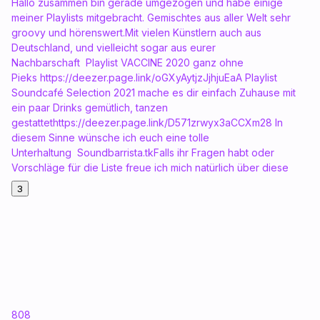
Hallo zusammen bin gerade umgezogen und habe einige
meiner Playlists mitgebracht. Gemischtes aus aller Welt sehr
groovy und hörenswert.Mit vielen Künstlern auch aus
Deutschland, und vielleicht sogar aus eurer
Nachbarschaft Playlist VACCINE 2020 ganz ohne
Pieks https://deezer.page.link/oGXyAytjzJjhjuEaA Playlist
Soundcafé Selection 2021 mache es dir einfach Zuhause mit
ein paar Drinks gemütlich, tanzen
gestattethttps://deezer.page.link/D571zrwyx3aCCXm28 In
diesem Sinne wünsche ich euch eine tolle
Unterhaltung Soundbarrista.tkFalls ihr Fragen habt oder
Vorschläge für die Liste freue ich mich natürlich über diese
3
808