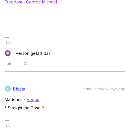
Freedom - George Michael
RA
1 Person gefällt das
RAntje
Forum|Forum|24 days ago
R
Madonna -
Vogue
* Straight the Pose *
RA