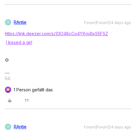
RAntje
Forum|Forum|24 days ago
R
https://link.deezer.com/s/33O48cCo4YXni4IxS5FSZ
I kissed a girl
🌻
RA
1 Person gefällt das
RAntje
Forum|Forum|24 days ago
R