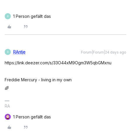
1 Person gefällt das
R
RAntje
Forum|Forum|24 days ago
R
https://link.deezer.com/s/33O44xM9Ogm3W5qbGMxnu
Freddie Mercury - living in my own
🌈
RA
1 Person gefällt das