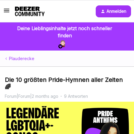
Anmelden
Deine Lieblingsinhalte jetzt noch schneller
finden
Plauderecke
Die 10 größten Pride-Hymnen aller Zeiten
🌈
Forum|Forum|2 months ago
9 Antworten