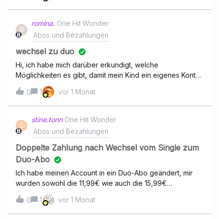
romina.
One Hit Wonder
R
Abos und Bezahlungen
wechsel zu duo
Hi, ich habe mich darüber erkundigt, welche
Möglichkeiten es gibt, damit mein Kind ein eigenes Konto
bei euch erhält.Da bin ich über Deezer duo gestolpert.
1
vor 1 Monat
0
Jetzt hatte mir das angezeigt statt 1 Monat gratis testen, 3
Monate gratis zu testen.Also ich aber auf Jahresabo
gegangen.bin, war der Gesamtbetrag deutlich höher. Ich
stine.tonn
One Hit Wonder
S
bin neulich erst aus dem lamgjahrigen Deezer (Family)
Abos und Bezahlungen
Konto raus und habe jetzt erst noch relativ neu mein
eigenes Deezer Konto. Trotzdem fände ich das natürlich
Doppelte Zahlung nach Wechsel vom Single zum
gut, wenn ich als langjährige Kundin für mein Kind auch
Duo-Abo
diesen Vorteil nutzen kann, da die 4€ zusätzlich im Monat
Ich habe meinen Account in ein Duo-Abo geändert, mir
vom Taschengeld bezahlt werden würden. Viele Grüße
wurden sowohl die 11,99€ wie auch die 15,99€
abgebucht. Ich dachte, ich bekomme dann anteilig den
1
vor 1 Monat
0
Premium-Betrag zurück, weil per sofort das Duo-Abo
greift. An wen kann ich mich wenden?