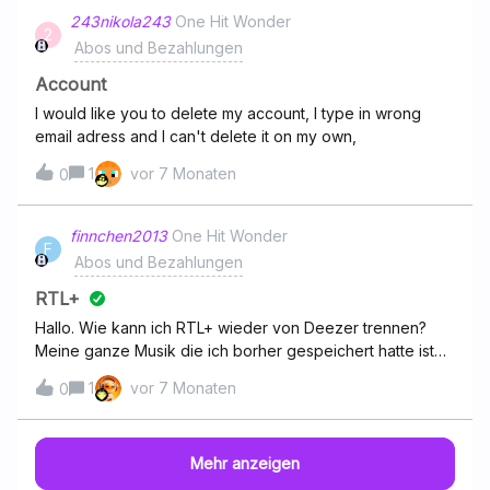
243nikola243
One Hit Wonder
2
Abos und Bezahlungen
Account
I would like you to delete my account, I type in wrong
email adress and I can't delete it on my own,
1
vor 7 Monaten
0
finnchen2013
One Hit Wonder
F
Abos und Bezahlungen
RTL+
Hallo. Wie kann ich RTL+ wieder von Deezer trennen?
Meine ganze Musik die ich borher gespeichert hatte ist
komplett weg.
1
vor 7 Monaten
0
Mehr anzeigen