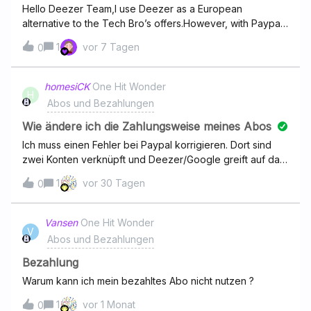
Hello Deezer Team,I use Deezer as a European
alternative to the Tech Bro’s offers.However, with Paypal
and (American) Credit cards, there is currently no
1
vor 7 Tagen
0
Euroepean payment system available (SEPA, WERO,
Klarna ...)Could you please change that?Christian
homesiCK
One Hit Wonder
H
Abos und Bezahlungen
Wie ändere ich die Zahlungsweise meines Abos
Ich muss einen Fehler bei Paypal korrigieren. Dort sind
zwei Konten verknüpft und Deezer/Google greift auf das
falsche zu. Ich muss das Konto ändern. Wie muss ich
1
vor 30 Tagen
0
vorgehen. Danke vorab. Antwort gerne auch an
ckchain@freenet.de Dankeschön Christian
Vansen
One Hit Wonder
V
Abos und Bezahlungen
Bezahlung
Warum kann ich mein bezahltes Abo nicht nutzen ?
1
vor 1 Monat
0