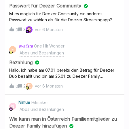
Passwort für Deezer Community
Ist es möglich für Deezer Community ein anderes
Passwort zu wählen als für die Deezer Streamingapp?
Falls ja wie ändere ich das Passwort für die Deezer
3
vor 6 Monaten
0
Community?
evalista
One Hit Wonder
E
Abos und Bezahlungen
Bezahlung
Hallo, ich habe am 07.01. bereits den Betrag für Deezer
Duo bezahlt und bin am 25.01. zu Deezer Family
gewechselt. Wird mir das Geld nicht
E
2
vor 6 Monaten
0
gefengerechnet? GrüßeEva
Nimue
Hitmaker
N
Abos und Bezahlungen
Wie kann man in Österreich Familienmitglieder zu
Deezer Family hinzufügen