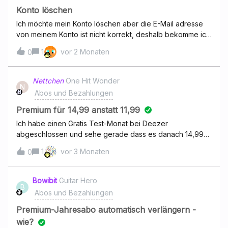
angelegt worden ist. Dadurch habe ich jetzt vermutlich
Konto löschen
einen leeren Family Account bei Web.de und weiterhin
Ich möchte mein Konto löschen aber die E-Mail adresse
den laufenden Family Account von Deezer direkt (mit
von meinem Konto ist nicht korrekt, deshalb bekomme ich
voller Musikbibliothek). Um meine aktuelle Deezer Family
kein Code
1
vor 2 Monaten
mit der Web.de E-Mail-Adresse weiter nutzen zu können,
0
wollte ich in meinem laufenden Deezer Konto
deshalb die E-Mail-Adresse auf die Web DE E-Mail-
Nettchen
One Hit Wonder
Adresse ändern. Doch dabei wird mir von Deezer
N
Abos und Bezahlungen
gemeldet, dass bereits ein Konto unter der Web.de E-
Mail-Adresse existieren würde. Was muss ich denn jetzt
Premium für 14,99 anstatt 11,99
machen, um meine schon vorhandeneDeezer Family zu
Ich habe einen Gratis Test-Monat bei Deezer
Web DE Deezer Fa
abgeschlossen und sehe gerade dass es danach 14,99€
kosten soll; auf der Website wird aber eigtl mit 11,99€
1
vor 3 Monaten
0
geworben? Wie kann das sein? 😀 Habe nun vorerst das
Abo wieder gekündigt…
Bowibit
Guitar Hero
B
Abos und Bezahlungen
Premium-Jahresabo automatisch verlängern -
wie?