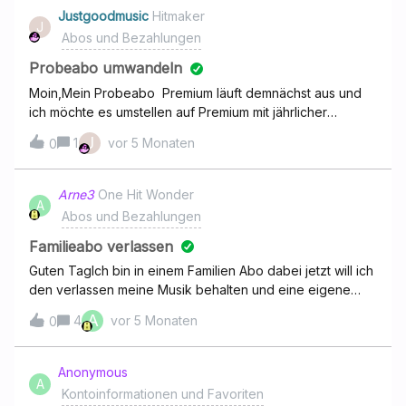
bis ich zurück auf “free” gestuft bin, oder wie kann ich
Justgoodmusic
Hitmaker
J
direkt vom test-premium zu family wechseln bzw die
Abos und Bezahlungen
Einladung annehmen?
Probeabo umwandeln
Moin,Mein Probeabo Premium läuft demnächst aus und
ich möchte es umstellen auf Premium mit jährlicher
Zahlung. Wenn ich den Button anwähle erscheint die
J
1
vor 5 Monaten
0
Meldung " Ein Fehler ist aufgetreten"Muss ich evtl.erst
das Probeabo formal kündigen bevor ich die Änderung
durchführen kann?Weiss jemand Rat?Vielen Dank
Arne3
One Hit Wonder
A
Abos und Bezahlungen
Familieabo verlassen
Guten TagIch bin in einem Familien Abo dabei jetzt will ich
den verlassen meine Musik behalten und eine eigene
Familie gründen. Wie tue ich das?
A
4
vor 5 Monaten
0
Anonymous
A
Kontoinformationen und Favoriten