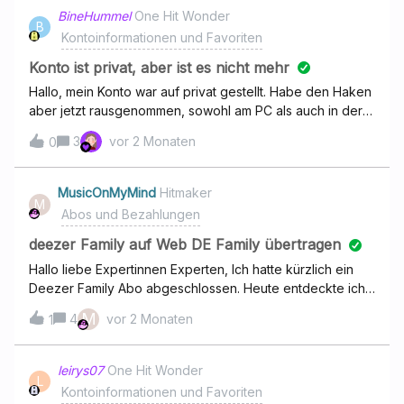
BineHummel
One Hit Wonder
B
Kontoinformationen und Favoriten
Konto ist privat, aber ist es nicht mehr
Hallo, mein Konto war auf privat gestellt. Habe den Haken
aber jetzt rausgenommen, sowohl am PC als auch in der
Handyapp ist das wieder ergraut. Allerdings wird bei nem
3
vor 2 Monaten
0
Kumpel mein Konto weiterhin als Privat angezeigt und
kann somit meine Playlists nicht sehen. Dauert die
Umstellung etwas oder ist da ein anderes Problem
MusicOnMyMind
Hitmaker
M
hinter? LGBineHummel
Abos und Bezahlungen
deezer Family auf Web DE Family übertragen
Hallo liebe Expertinnen Experten, Ich hatte kürzlich ein
Deezer Family Abo abgeschlossen. Heute entdeckte ich
bei Web.DE die besseren Konditionen und habe dort
M
4
vor 2 Monaten
1
den Deezer Family Web.de Tarif gebucht. Ich wusste
nicht, dass beide Accounts über die Web.DE E-Mail-
Adresse laufen müssen. Nun ist das Problem, dass über
leirys07
One Hit Wonder
L
Web.DE und die damit verbundene E-Mail-Adresse
Kontoinformationen und Favoriten
offenbar ein neuer Web.DE Deezer Family Account