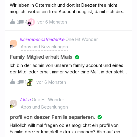
Wir leben in Österreich und dort ist Deezer free nicht
möglich, wobei ein free Account nötig ist, damit sich die
Familienmitglieder registrieren können, bevor sie den
N
4
vor 6 Monaten
0
Beitrittslink zu Deezer Family annehmen. Wie kann man
das Problem lösen?
luciarebeccafriederike
One Hit Wonder
L
Abos und Bezahlungen
Family Mitglied erhält Mails
Ich bin der admin von unserem family account und eines
der Mitglieder erhält immer wieder eine Mail, in der steht
"das ende ist nah... Willst du wirklich gehen?“. Woran liegt
1
vor 6 Monaten
0
das und kann das zu Problemen führen? Das Mitglied
möchte im Account bleiben.
Akisa
One Hit Wonder
A
Abos und Bezahlungen
profil von deezer Familie separieren.
Hallo!Ich willt mal fragen ob es möglichst ein profil von
Familie deezer komplett extra zu machen? Also auf ein