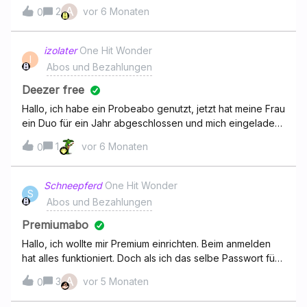
eigenes Konto zu ziehen.Schon mal danke für die Hilfe.
A
2
vor 6 Monaten
0
izolater
One Hit Wonder
I
Abos und Bezahlungen
Deezer free
Hallo, ich habe ein Probeabo genutzt, jetzt hat meine Frau
ein Duo für ein Jahr abgeschlossen und mich eingeladen.
Ich habe dann nach der Aufforderung mein Free beendet.
1
vor 6 Monaten
0
Die Meldung kommt jedoch weiterhin. Auch ein erneutes
abmelden hat nichts gebracht. Mfg Thomas
Schneepferd
One Hit Wonder
S
Abos und Bezahlungen
Premiumabo
Hallo, ich wollte mir Premium einrichten. Beim anmelden
hat alles funktioniert. Doch als ich das selbe Passwort für
die Bezahlung eingeben wollte, wurde es nicht
A
3
vor 5 Monaten
0
akzeptiert. Ich habe von Ihnen Lösungsschritte
bekommen und diese durchgeführt. Doch es hilft nicht.